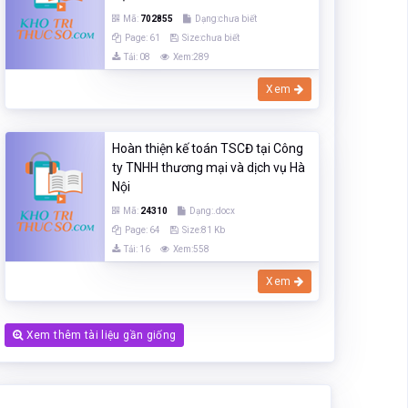
Mã:
702855
Dạng:chưa biết
Page: 61
Size:chưa biết
Tải: 08
Xem:289
Xem
Hoàn thiện kế toán TSCĐ tại Công
ty TNHH thương mại và dịch vụ Hà
Nội
Mã:
24310
Dạng:.docx
Page: 64
Size:81 Kb
Tải: 16
Xem:558
Xem
Xem thêm tài liệu gần giống