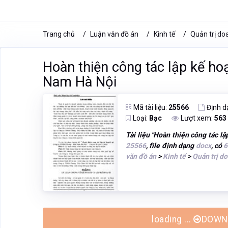
Trang chủ
Luận văn đồ án
Kinh tế
Quản trị do
Hoàn thiện công tác lập kế h
Nam Hà Nội
Mã tài liệu:
25566
Định d
Loại:
Bạc
Lượt xem:
563
Tài liệu "
Hoàn thiện công tác l
25566
, file định dạng
docx
, có
6
văn đồ án
>
Kinh tế
>
Quản trị d
loading ...
DOWNL