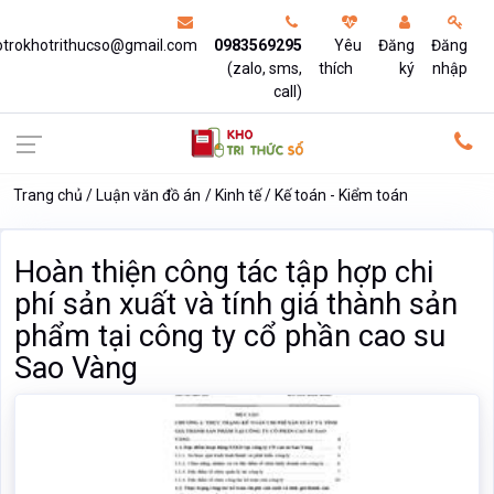
otrokhotrithucso@gmail.com
0983569295
Yêu
Đăng
Đăng
(zalo, sms,
thích
ký
nhập
call)
Trang chủ
Luận văn đồ án
Kinh tế
Kế toán - Kiểm toán
Hoàn thiện công tác tập hợp chi
phí sản xuất và tính giá thành sản
phẩm tại công ty cổ phần cao su
Sao Vàng