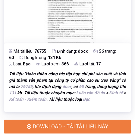
Mã tài liệu:
76755
Định dạng:
docx
Số trang:
60
Dung lượng:
131 Kb
Loại:
Bạc
Lượt xem:
366
Lượt tải:
17
Tài liệu "
Hoàn thiện công tác tập hợp chi phí sản xuất và tính
giá thành sản phẩm tại công ty cổ phần cao su Sao Vàng
" có
mã là
76755
, file định dạng
docx
, có
60
trang, dung lượng file
131
kb. Tài liệu thuộc chuyên mục:
Luận văn đồ án
>
Kinh tế
>
Kế toán - Kiểm toán
. Tài liệu thuộc loại
Bạc
DOWNLOAD - TẢI TÀI LIỆU NÀY