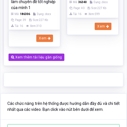
làm chuyên đề tốt nghiệp
Mã:
36340
Dạng:.docx
của mình 1
Page: 40
Size:227 Kb
Mã:
186306
Dạng:.docx
Tải: 16
Xem:599
Page: 39
Size:227 Kb
Tải: 16
Xem:310
Xem
Xem
Xem thêm tài liệu gần giống
Các chức năng trên hệ thống được hướng dẫn đầy đủ và chi tiết
nhất qua các video. Bạn click vào nút bên dưới để xem.