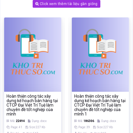
Click xem thêm tài liệu gần giống
Hoàn thiện công tác xây
Hoàn thiện công tác xây
dựng kế hoạch bán hàng tại
dựng kế hoạch bán hàng tại
CTCP Đại Việt Trí Tuệ làm
CTCP Đại Việt Trí Tuệ làm
chuyên đề tốt nghiệp của
chuyên đề tốt nghiệp của
mình
mình 1
Mã:
22494
Dạng:.docx
Mã:
186306
Dạng:.docx
Page: 41
Size:227 Kb
Page: 39
Size:227 Kb