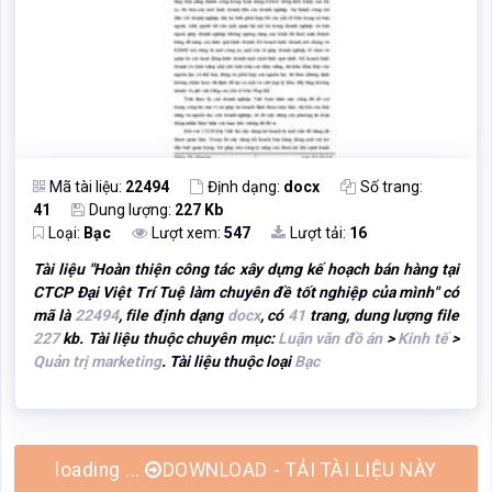
Mã tài liệu:
22494
Định dạng:
docx
Số trang:
41
Dung lượng:
227 Kb
Loại:
Bạc
Lượt xem:
547
Lượt tải:
16
Tài liệu "
Hoàn thiện công tác xây dựng kế hoạch bán hàng tại
CTCP Đại Việt Trí Tuệ làm chuyên đề tốt nghiệp của mình
" có
mã là
22494
, file định dạng
docx
, có
41
trang, dung lượng file
227
kb. Tài liệu thuộc chuyên mục:
Luận văn đồ án
>
Kinh tế
>
Quản trị marketing
. Tài liệu thuộc loại
Bạc
loading ...
DOWNLOAD - TẢI TÀI LIỆU NÀY