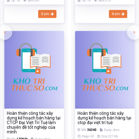
Tải: 16
Xem:547
Tải: 16
Xem:310
Xem
Xem
‹
›
Hoàn thiện công tác xây
Hoàn thiện công tác xây
dựng kế hoạch bán hàng tại
dựng kế hoạch bán hàng tại
CTCP Đại Việt Trí Tuệ làm
ctcp đại việt trí tuệ
chuyên đề tốt nghiệp của
Mã:
36340
Dạng:.docx
mình
Page: 40
Size:227 Kb