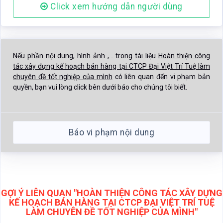
Click xem hướng dẫn người dùng
Nếu phần nội dung, hình ảnh ,... trong tài liệu
Hoàn thiện công
tác xây dựng kế hoạch bán hàng tại CTCP Đại Việt Trí Tuệ làm
chuyên đề tốt nghiệp của mình
có liên quan đến vi phạm bản
quyền, bạn vui lòng click bên dưới báo cho chúng tôi biết.
Báo vi phạm nội dung
GỢI Ý LIÊN QUAN "HOÀN THIỆN CÔNG TÁC XÂY DỰNG
KẾ HOẠCH BÁN HÀNG TẠI CTCP ĐẠI VIỆT TRÍ TUỆ
LÀM CHUYÊN ĐỀ TỐT NGHIỆP CỦA MÌNH"