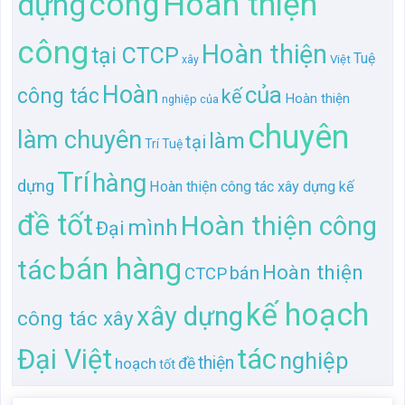
Hoàn thiện
công
dựng
công
Hoàn thiện
tại CTCP
Tuệ
Việt
xây
Hoàn
của
công tác
kế
Hoàn thiện
nghiệp của
chuyên
làm chuyên
làm
tại
Trí Tuệ
Trí
hàng
dựng
Hoàn thiện công tác xây dựng kế
đề tốt
Hoàn thiện công
mình
Đại
bán hàng
tác
Hoàn thiện
bán
CTCP
kế hoạch
xây dựng
công tác xây
tác
Đại Việt
nghiệp
thiện
hoạch
đề
tốt