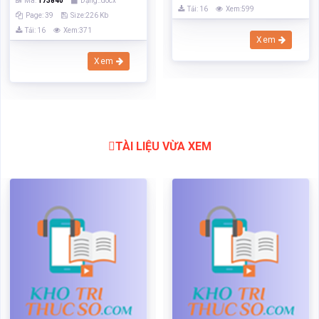
Mã:
173840
Dạng:.docx
Tải: 16
Xem:599
Page: 39
Size:226 Kb
Tải: 16
Xem:371
Xem
Xem
TÀI LIỆU VỪA XEM