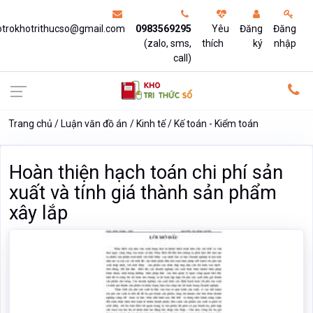
otrokhotrithucso@gmail.com
0983569295
Yêu
Đăng
Đăng
(zalo, sms,
thích
ký
nhập
call)
Trang chủ
Luận văn đồ án
Kinh tế
Kế toán - Kiểm toán
Hoàn thiện hạch toán chi phí sản
xuất và tính giá thành sản phẩm
xây lắp