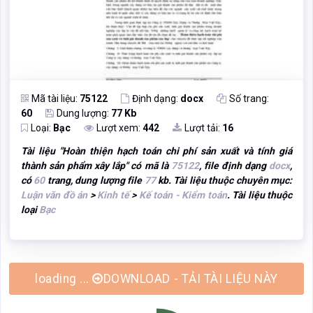
Mã tài liệu:
75122
Định dạng:
docx
Số trang:
60
Dung lượng:
77 Kb
Loại:
Bạc
Lượt xem:
442
Lượt tải:
16
Tài liệu "
Hoàn thiện hạch toán chi phí sản xuất và tính giá
thành sản phẩm xây lắp
" có mã là
75122
, file định dạng
docx
,
có
60
trang, dung lượng file
77
kb. Tài liệu thuộc chuyên mục:
Luận văn đồ án
>
Kinh tế
>
Kế toán - Kiểm toán
. Tài liệu thuộc
loại
Bạc
DOWNLOAD - TẢI TÀI LIỆU NÀY