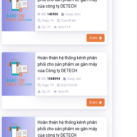
của công ty DETECH
Mã:
145950
Dạng:.docx
Page: 76
Size:69 Kb
Tải: 19
Xem:514
Xem
Hoàn thiện hệ thống kênh phân
phối cho sản phẩm xe gắn máy
của Công ty DETECH
Mã:
1508394
Dạng:.doc
Page: 59
Size:303 Kb
Tải: 01
Xem:03
Xem
Hoàn thiện hệ thống kênh phân
phối cho sản phẩm xe gắn máy
của công ty DETECH