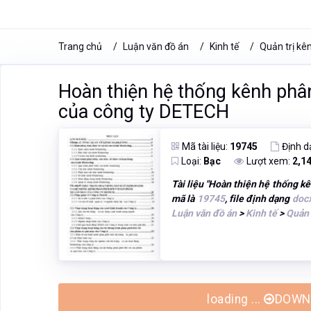
Trang chủ
Luận văn đồ án
Kinh tế
Quản trị kê
Hoàn thiện hệ thống kênh phâ
của công ty DETECH
Mã tài liệu:
19745
Định d
Loại:
Bạc
Lượt xem:
2,1
Tài liệu "
Hoàn thiện hệ thống k
mã là
19745
, file định dạng
doc
Luận văn đồ án
>
Kinh tế
>
Quản 
loading ...
DOWNL