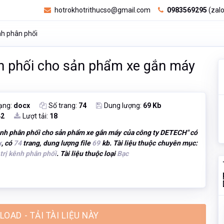
hotrokhotrithucso@gmail.com
0983569295
(zalo
nh phân phối
n phối cho sản phẩm xe gắn máy
ạng:
docx
Số trang:
74
Dung lượng:
69 Kb
42
Lượt tải:
18
ênh phân phối cho sản phẩm xe gắn máy của công ty DETECH
" có
x
, có
74
trang, dung lượng file
69
kb. Tài liệu thuộc chuyên mục:
trị kênh phân phối
. Tài liệu thuộc loại
Bạc
OAD - TẢI TÀI LIỆU NÀY