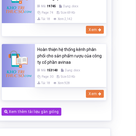
Mã:
19745
Dạng:.docx
Page: 74
Size:69 Kb
Tải: 18
Xem:2,142
Xem
Hoàn thiện hệ thống kênh phân
phối cho sản phẩm rượu của công
ty cổ phần avinaa
Mã:
153140
Dạng:.docx
Page: 30
Size:53 Kb
Tải: 18
Xem:928
Xem
Xem thêm tài liệu gần giống