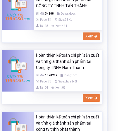
CÔNG TY TNHH TẤN THÀNH
Mã:
34108
Dạng:.docx
Page: 54
Size:96 Kb
Tải: 18
Xem:441
Xem
Hoàn thiện kế toán chi phí sản xuất
và tính giá thành sản phẩm tại
Công ty TNHH Nam Thành
Mã:
1570202
Dạng:.doc
Page: 78
Size:chưa biết
Tải: 01
Xem:03
Xem
Hoàn thiện kế toán chi phí sản xuất
và tính giá thành sản phẩm tại
công ty tnhh phát thành