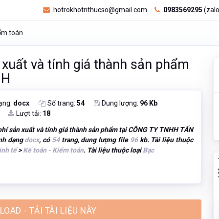
hotrokhotrithucso@gmail.com
0983569295
(zalo
iểm toán
 xuất và tính giá thành sản phẩm
NH
ạng:
docx
Số trang:
54
Dung lượng:
96 Kb
Lượt tải:
18
 phí sản xuất và tính giá thành sản phẩm tại CÔNG TY TNHH TẤN
định dạng
docx
, có
54
trang, dung lượng file
96
kb. Tài liệu thuộc
inh tế
>
Kế toán - Kiểm toán
. Tài liệu thuộc loại
Bạc
OAD - TẢI TÀI LIỆU NÀY