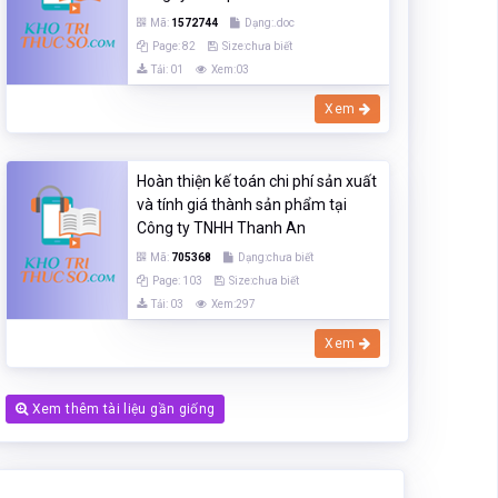
Mã:
1572744
Dạng:.doc
Page: 82
Size:chưa biết
Tải: 01
Xem:03
Xem
Hoàn thiện kế toán chi phí sản xuất
và tính giá thành sản phẩm tại
Công ty TNHH Thanh An
Mã:
705368
Dạng:chưa biết
Page: 103
Size:chưa biết
Tải: 03
Xem:297
Xem
Xem thêm tài liệu gần giống