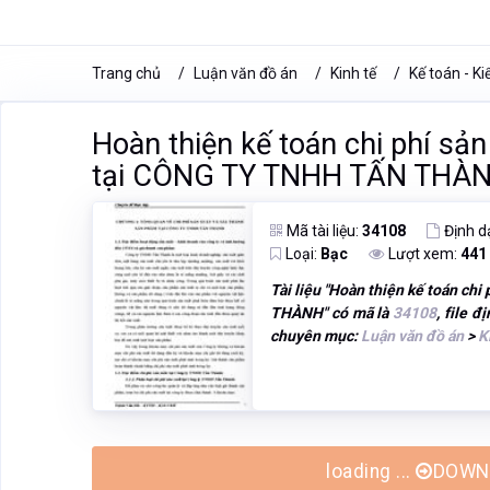
Trang chủ
Luận văn đồ án
Kinh tế
Kế toán - K
Hoàn thiện kế toán chi phí sản
tại CÔNG TY TNHH TẤN THÀ
Mã tài liệu:
34108
Định d
Loại:
Bạc
Lượt xem:
441
Tài liệu "
Hoàn thiện kế toán chi
THÀNH
" có mã là
34108
, file 
chuyên mục:
Luận văn đồ án
>
K
loading ...
DOWNL