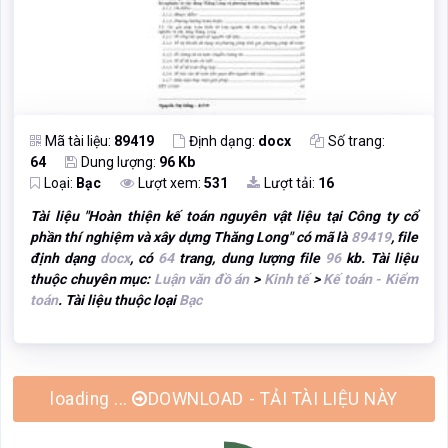
Mã tài liệu:
89419
Định dạng:
docx
Số trang:
64
Dung lượng:
96 Kb
Loại:
Bạc
Lượt xem:
531
Lượt tải:
16
Tài liệu "
Hoàn thiện kế toán nguyên vật liệu tại Công ty cổ
phần thí nghiệm và xây dựng Thăng Long
" có mã là
89419
, file
định dạng
docx
, có
64
trang, dung lượng file
96
kb. Tài liệu
thuộc chuyên mục:
Luận văn đồ án
>
Kinh tế
>
Kế toán - Kiểm
toán
. Tài liệu thuộc loại
Bạc
loading ...
DOWNLOAD - TẢI TÀI LIỆU NÀY