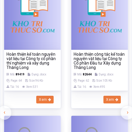
Hoàn thiện kế toán nguyên
Hoàn thiện công tác kế toán
vật liệu tại Công ty cổ phần
nguyên vật liệu tại Công ty
thí nghiệm và xây dựng
Cổ phần Đầu tư Xây dựng
Thăng Long
Thăng Long
Mã:
89419
Dạng:.docx
Mã:
82644
Dạng:.docx
Page: 64
Size:96 Kb
Page: 62
Size:105 Kb
Tải: 16
Xem:531
Tải: 16
Xem:495
Xem
Xem
‹
›