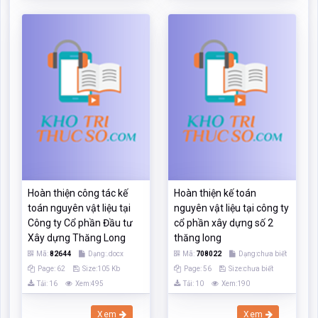
Hoàn thiện công tác kế
Hoàn thiện kế toán
toán nguyên vật liệu tại
nguyên vật liệu tại công ty
Công ty Cổ phần Đầu tư
cổ phần xây dựng số 2
Xây dựng Thăng Long
thăng long
Mã:
82644
Dạng:.docx
Mã:
708022
Dạng:chưa biết
Page: 62
Size:105 Kb
Page: 56
Size:chưa biết
Tải: 16
Xem:495
Tải: 10
Xem:190
Xem
Xem