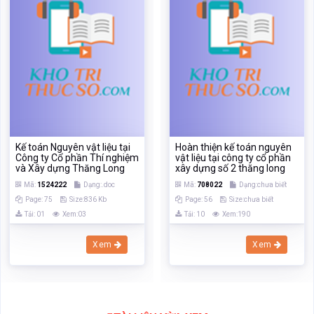
Kế toán Nguyên vật liệu tại
Hoàn thiện kế toán nguyên
Công ty Cổ phần Thí nghiệm
vật liệu tại công ty cổ phần
và Xây dựng Thăng Long
xây dựng số 2 thăng long
Mã:
1524222
Dạng:.doc
Mã:
708022
Dạng:chưa biết
Page: 75
Size:836 Kb
Page: 56
Size:chưa biết
Tải: 01
Xem:03
Tải: 10
Xem:190
Xem
Xem