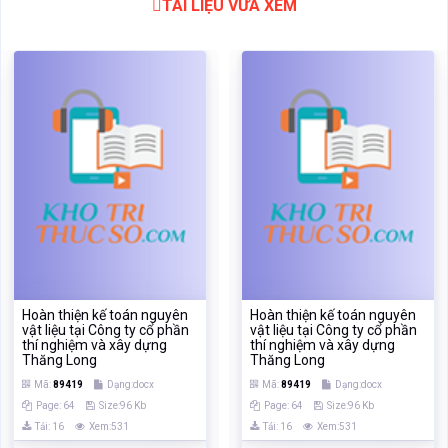
TÀI LIỆU VỪA XEM
Hoàn thiện kế toán nguyên
Hoàn thiện kế toán nguyên
vật liệu tại Công ty cổ phần
vật liệu tại Công ty cổ phần
thí nghiệm và xây dựng
thí nghiệm và xây dựng
Thăng Long
Thăng Long
Mã:
89419
Dạng:docx
Mã:
89419
Dạng:docx
Page: 64
Size:96 Kb
Page: 64
Size:96 Kb
Tải: 16
Xem:531
Tải: 16
Xem:531