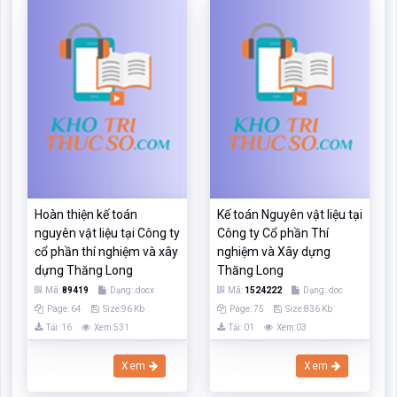
Hoàn thiện kế toán
Kế toán Nguyên vật liệu tại
nguyên vật liệu tại Công ty
Công ty Cổ phần Thí
cổ phần thí nghiệm và xây
nghiệm và Xây dựng
dựng Thăng Long
Thăng Long
Mã:
89419
Dạng:.docx
Mã:
1524222
Dạng:.doc
Page: 64
Size:96 Kb
Page: 75
Size:836 Kb
Tải: 16
Xem:531
Tải: 01
Xem:03
Xem
Xem