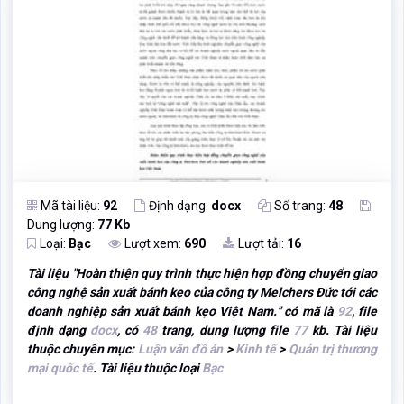
Mã tài liệu:
92
Định dạng:
docx
Số trang:
48
Dung lượng:
77 Kb
Loại:
Bạc
Lượt xem:
690
Lượt tải:
16
Tài liệu "
Hoàn thiện quy trình thực hiện hợp đồng chuyển giao
công nghệ sản xuất bánh kẹo của công ty Melchers Đức tới các
doanh nghiệp sản xuất bánh kẹo Việt Nam.
" có mã là
92
, file
định dạng
docx
, có
48
trang, dung lượng file
77
kb. Tài liệu
thuộc chuyên mục:
Luận văn đồ án
>
Kinh tế
>
Quản trị thương
mại quốc tế
. Tài liệu thuộc loại
Bạc