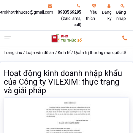
otrokhotrithucso@gmail.com
0983569295
Yêu
Đăng
Đăng
(zalo, sms,
thích
ký
nhập
call)
Trang chủ
Luận văn đồ án
Kinh tế
Quản trị thương mại quốc tế
Hoạt động kinh doanh nhập khẩu
của Công ty VILEXIM: thực trạng
và giải pháp