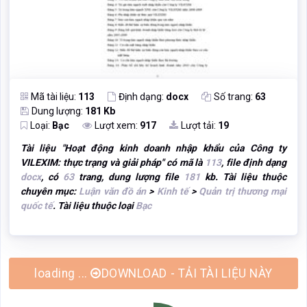
Mã tài liệu:
113
Định dạng:
docx
Số trang:
63
Dung lượng:
181 Kb
Loại:
Bạc
Lượt xem:
917
Lượt tải:
19
Tài liệu "
Hoạt động kinh doanh nhập khẩu của Công ty
VILEXIM: thực trạng và giải pháp
" có mã là
113
, file định dạng
docx
, có
63
trang, dung lượng file
181
kb. Tài liệu thuộc
chuyên mục:
Luận văn đồ án
>
Kinh tế
>
Quản trị thương mại
quốc tế
. Tài liệu thuộc loại
Bạc
DOWNLOAD - TẢI TÀI LIỆU NÀY