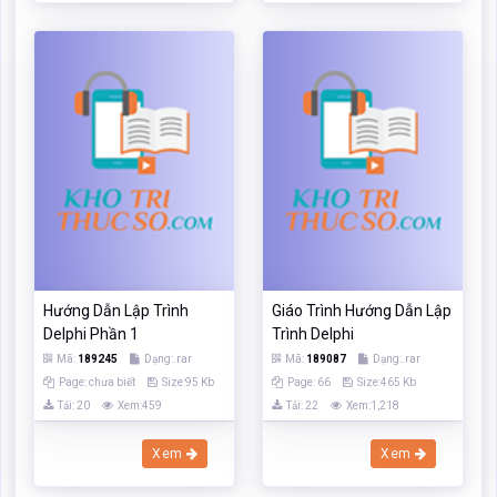
Hướng Dẫn Lập Trình
Giáo Trình Hướng Dẫn Lập
Delphi Phần 1
Trình Delphi
Mã:
189245
Dạng:.rar
Mã:
189087
Dạng:.rar
Page: chưa biết
Size:95 Kb
Page: 66
Size:465 Kb
Tải: 20
Xem:459
Tải: 22
Xem:1,218
Xem
Xem