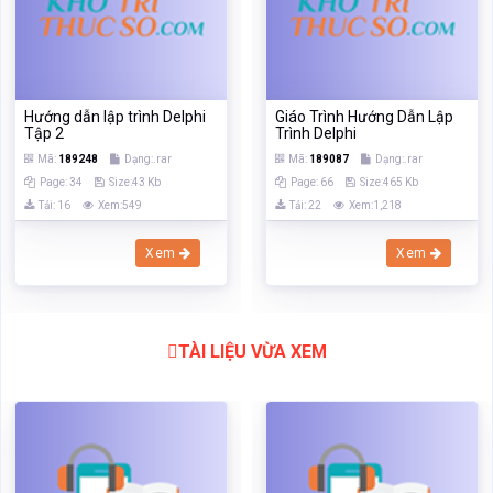
Hướng dẫn lập trình Delphi
Giáo Trình Hướng Dẫn Lập
Tập 2
Trình Delphi
Mã:
189248
Dạng:.rar
Mã:
189087
Dạng:.rar
Page: 34
Size:43 Kb
Page: 66
Size:465 Kb
Tải: 16
Xem:549
Tải: 22
Xem:1,218
Xem
Xem
TÀI LIỆU VỪA XEM