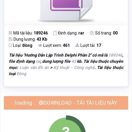
Mã tài liệu:
189246
Định dạng:
rar
Số trang:
00
Dung lượng:
43 Kb
Loại:
Đồng
Lượt xem:
461
Lượt tải:
17
Tài liệu "
Hướng Dẫn Lập Trình Delphi Phần 2
" có mã là
189246
,
file định dạng
rar
, dung lượng file
43
kb. Tài liệu thuộc chuyên
mục:
Luận văn đồ án
>
Kỹ thuật - Công nghệ
. Tài liệu thuộc
loại
Đồng
loading ...
DOWNLOAD - TẢI TÀI LIỆU NÀY