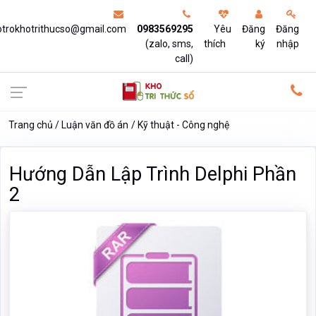
otrokhotrithucso@gmail.com
0983569295
Yêu
Đăng
Đăng
(zalo, sms,
thích
ký
nhập
call)
Trang chủ
Luận văn đồ án
Kỹ thuật - Công nghệ
Hướng Dẫn Lập Trình Delphi Phần
2