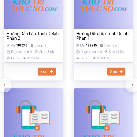
Hướng Dẫn Lập Trình Delphi
Hướng Dẫn Lập Trình Delphi
Phần 2
Phần 1
Mã:
189246
Dạng:.rar
Mã:
189245
Dạng:.rar
Page: chưa biết
Size:43 Kb
Page: chưa biết
Size:95 Kb
Tải: 17
Xem:461
Tải: 20
Xem:459
Xem
Xem
‹
›