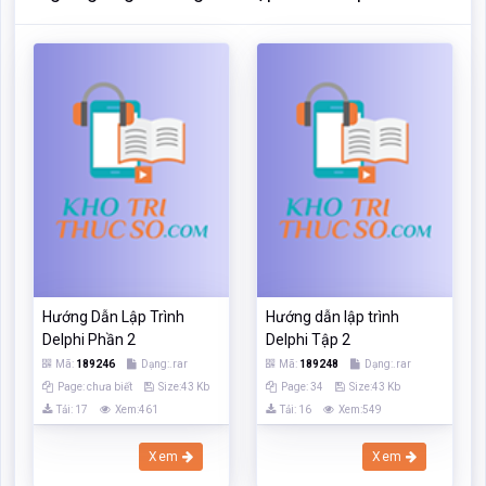
Hướng Dẫn Lập Trình
Hướng dẫn lập trình
Delphi Phần 2
Delphi Tập 2
Mã:
189246
Dạng:.rar
Mã:
189248
Dạng:.rar
Page: chưa biết
Size:43 Kb
Page: 34
Size:43 Kb
Tải: 17
Xem:461
Tải: 16
Xem:549
Xem
Xem