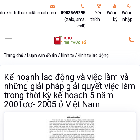
otrokhotrithucso@gmail.com
0983569295
Yêu
Đăng
Đăng
(zalo, sms,
thích
ký
nhập
call)
Trang chủ
Luận văn đồ án
Kinh tế
Kinh tế lao động
Kế hoạnh lao động và việc làm và
những giải pháp giải quyết việc làm
trong thời kỳ kế hoạch 5 năm
2001ơơ- 2005 ở Việt Nam