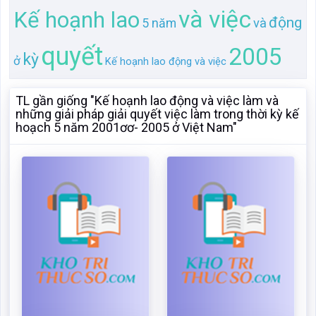
hoạch 5 năm 2001ơơ- 2005 ở Việt Nam"
Kế hoạnh lao động và việc
Kế hoạnh lao động và việc
làm và những giải pháp
làm và những giải pháp
giải quyết việc làm trong
giải quyết việc làm trong
thời kỳ kế hoạch 5 năm
thời kỳ kế hoạch 5 năm
2001ơơ- 2005 ở Việt Nam
2001ơơ 2005 ở Việt Nam
Mã:
85610
Dạng:.docx
Mã:
140862
Dạng:.docx
Page: 33
Size:33 Kb
Page: 34
Size:33 Kb