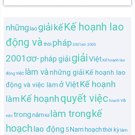
giải
2001ơơ-
pháp giải
Việt
Kế hoạnh lao
làm và
những giải
Kế hoạnh lao
việc
động
Kế hoạnh
ở Việt
động và việc làm
quyết việc
Kế hoạnh
làm
và
hoạnh
làm trong
kế
trong
năm
Kế
việc
hoạch
lao động
Nam
hoạch
5
thời kỳ
làm
và việc
Kế hoạnh lao
động
5 năm
và
quyết
2005
kỳ
ở
Kế hoạnh lao động và việc
TL gần giống "Kế hoạnh lao động và việc làm và
những giải pháp giải quyết việc làm trong thời kỳ kế