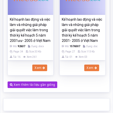
Mã:
92637
Dạng:.docx
Mã:
1576507
Dạng:.doc
Page: 34
Size:33 Kb
Page: 27
Size:113 Kb
Tải: 16
Xem:261
Tải: 01
Xem:03
Xem
Xem
Xem thêm tài liệu gần giống
Các chức năng trên hệ thống được hướng dẫn đầy đủ và chi tiết
nhất qua các video. Bạn click vào nút bên dưới để xem.
Click xem hướng dẫn người dùng