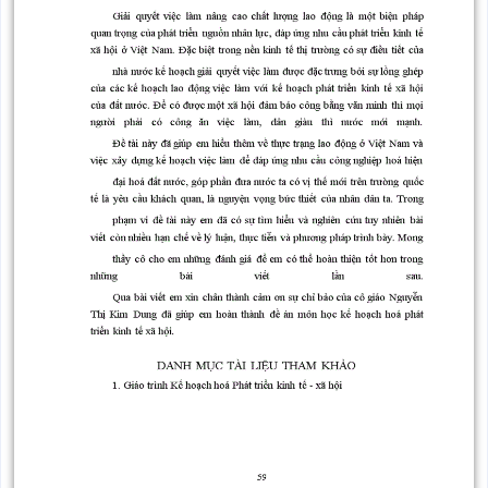
Kế hoạnh lao
giải
kế
những
lao
động và
pháp
thời
2001ơơ- 2005