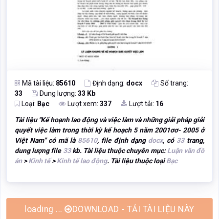
Mã tài liệu:
85610
Định dạng:
docx
Số trang:
33
Dung lượng:
33 Kb
Loại:
Bạc
Lượt xem:
337
Lượt tải:
16
Tài liệu "
Kế hoạnh lao động và việc làm và những giải pháp giải
quyết việc làm trong thời kỳ kế hoạch 5 năm 2001ơơ- 2005 ở
Việt Nam
" có mã là
85610
, file định dạng
docx
, có
33
trang,
dung lượng file
33
kb. Tài liệu thuộc chuyên mục:
Luận văn đồ
án
>
Kinh tế
>
Kinh tế lao động
. Tài liệu thuộc loại
Bạc
DOWNLOAD - TẢI TÀI LIỆU NÀY