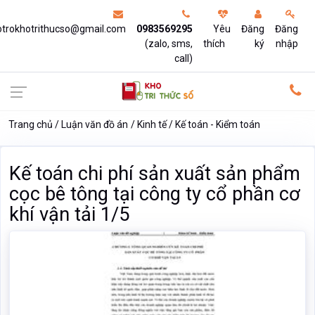
otrokhotrithucso@gmail.com
0983569295
Yêu
Đăng
Đăng
(zalo, sms,
thích
ký
nhập
call)
Trang chủ
Luận văn đồ án
Kinh tế
Kế toán - Kiểm toán
Kế toán chi phí sản xuất sản phẩm
cọc bê tông tại công ty cổ phần cơ
khí vận tải 1/5