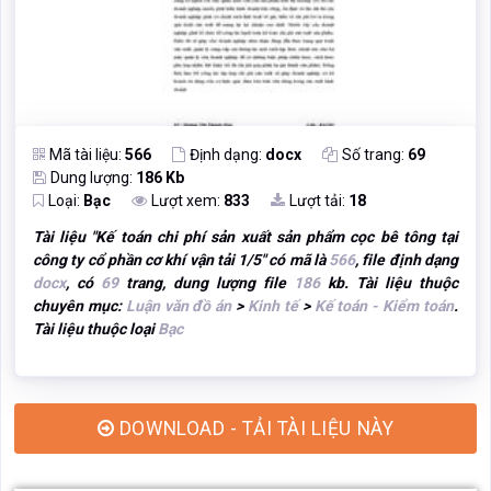
Mã tài liệu:
566
Định dạng:
docx
Số trang:
69
Dung lượng:
186 Kb
Loại:
Bạc
Lượt xem:
833
Lượt tải:
18
Tài liệu "
Kế toán chi phí sản xuất sản phẩm cọc bê tông tại
công ty cổ phần cơ khí vận tải 1/5
" có mã là
566
, file định dạng
docx
, có
69
trang, dung lượng file
186
kb. Tài liệu thuộc
chuyên mục:
Luận văn đồ án
>
Kinh tế
>
Kế toán - Kiểm toán
.
Tài liệu thuộc loại
Bạc
DOWNLOAD - TẢI TÀI LIỆU NÀY