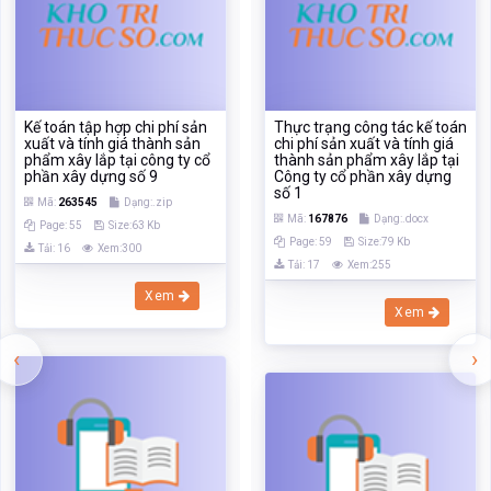
số 1
Mã:
263545
Dạng:.zip
Mã:
167876
Dạng:.docx
Page: 55
Size:63 Kb
Page: 59
Size:79 Kb
Tải: 16
Xem:300
Tải: 17
Xem:255
Xem
Xem
‹
›
Kế toán chi phí sản xuất và
tính giá thành sản phẩm
Công tác kế toán chi phí sản
xây lắp tại công ty cổ phần
xuất và tính giá thành sản