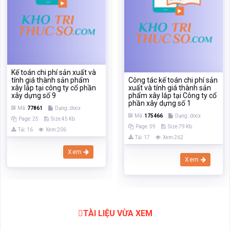
xây dựng số 9
phẩm xây lắp tại Công ty cổ
phần xây dựng số 1
Mã:
77861
Dạng:.docx
Mã:
175466
Dạng:.docx
Page: 25
Size:45 Kb
Page: 59
Size:79 Kb
Tải: 16
Xem:206
Tải: 17
Xem:262
Xem
Xem
TÀI LIỆU VỪA XEM