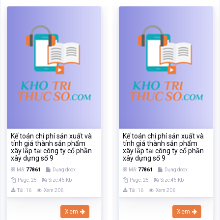
Kế toán chi phí sản xuất và
Kế toán chi phí sản xuất và
tính giá thành sản phẩm
tính giá thành sản phẩm
xây lắp tại công ty cổ phần
xây lắp tại công ty cổ phần
xây dựng số 9
xây dựng số 9
Mã:
77861
Dạng:docx
Mã:
77861
Dạng:docx
Page: 25
Size:45 Kb
Page: 25
Size:45 Kb
Tải: 16
Xem:206
Tải: 16
Xem:206
Xem
Xem
Kế toán chi phí sản xuất
Kế toán chi phí sản
Kế toán
Kế toán chi phí
xuất và
chi
Kế toán chi phí sản
Kế toán