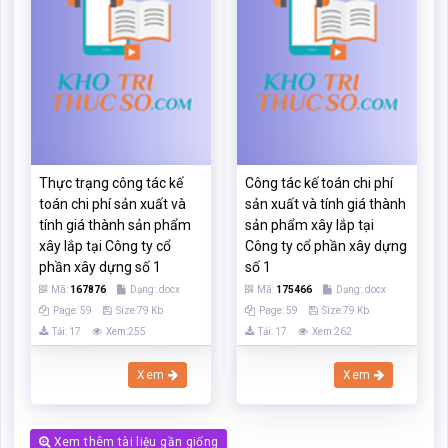
Thực trạng công tác kế
Công tác kế toán chi phí
toán chi phí sản xuất và
sản xuất và tính giá thành
tính giá thành sản phẩm
sản phẩm xây lắp tại
xây lắp tại Công ty cổ
Công ty cổ phần xây dựng
phần xây dựng số 1
số 1
Mã:
167876
Dạng:.docx
Mã:
175466
Dạng:.docx
Page: 59
Size:79 Kb
Page: 59
Size:79 Kb
Tải: 17
Xem:255
Tải: 17
Xem:262
Xem
Xem
Xem thêm tài liệu gần giống
Các chức năng trên hệ thống được hướng dẫn đầy đủ và chi tiết