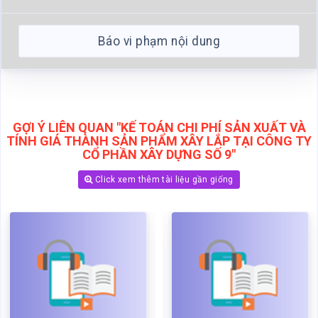
GỢI Ý LIÊN QUAN "KẾ TOÁN CHI PHÍ SẢN XUẤT VÀ
TÍNH GIÁ THÀNH SẢN PHẨM XÂY LẮP TẠI CÔNG TY
CỔ PHẦN XÂY DỰNG SỐ 9"
Click xem thêm tài liệu gần giống
Kế toán tập hợp chi phí sản
Thực trạng công tác kế toán
xuất và tính giá thành sản
chi phí sản xuất và tính giá
phẩm xây lắp tại công ty cổ
thành sản phẩm xây lắp tại
phần xây dựng số 9
Công ty cổ phần xây dựng