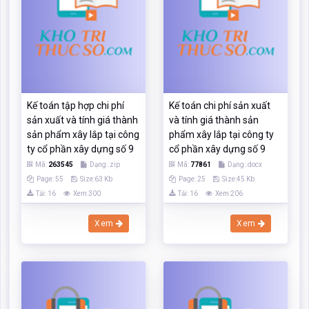
sản xuất và tính giá thành
và tính giá thành sản
sản phẩm xây lắp tại công
phẩm xây lắp tại công ty
ty cổ phần xây dựng số 9
cổ phần xây dựng số 9
Mã:
263545
Dạng:.zip
Mã:
77861
Dạng:.docx
Page: 55
Size:63 Kb
Page: 25
Size:45 Kb
Tải: 16
Xem:300
Tải: 16
Xem:206
Xem
Xem