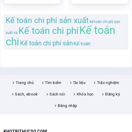
Trang chủ
Tìm kiếm
Tài liệu
Trắc nghiệm
Sách, ebook
Sách nói
Khóa học
Đăng ký
Đăng nhập
KHOTRITHUCSO.COM
Khotrithucso.com là thư viện nội dung số khổng lồ bao gồm: tài liệu,
ebook, khóa học, ứng dụng, file, audio, ...
Các nội dung trên Kho tri thức số được phân loại thành các cấp độ
đồng, bạc, vàng, bạch kim, kim cương. Thành viên thuộc loại nào sẽ
truy cập được nội dung loại đó và các loại có cấp độ thấp hơn