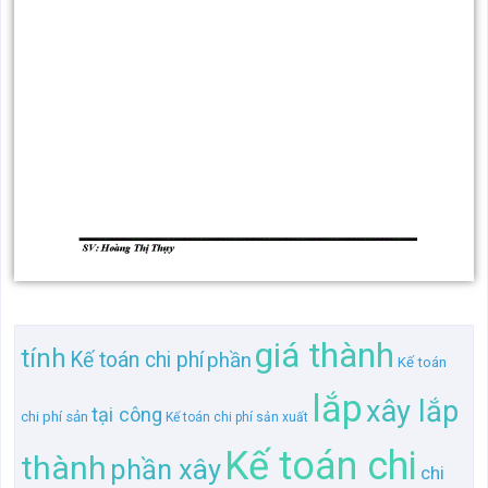
giá thành
tính
Kế toán chi phí
phần
Kế toán
lắp
xây lắp
tại công
chi phí sản
Kế toán chi phí sản xuất
Kế toán chi
thành
phần xây
chi
tại
Kế toán chi phí sản xuất và
xây
phẩm
sản xuất
sản
chi phí
cổ
Kế
toán
Kế toán
Kế toán
công
9
dựng
sản phẩm
số