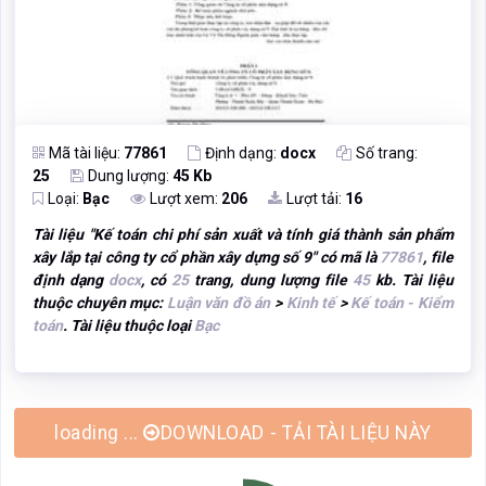
Mã tài liệu:
77861
Định dạng:
docx
Số trang:
25
Dung lượng:
45 Kb
Loại:
Bạc
Lượt xem:
206
Lượt tải:
16
Tài liệu "
Kế toán chi phí sản xuất và tính giá thành sản phẩm
xây lắp tại công ty cổ phần xây dựng số 9
" có mã là
77861
, file
định dạng
docx
, có
25
trang, dung lượng file
45
kb. Tài liệu
thuộc chuyên mục:
Luận văn đồ án
>
Kinh tế
>
Kế toán - Kiểm
toán
. Tài liệu thuộc loại
Bạc
DOWNLOAD - TẢI TÀI LIỆU NÀY