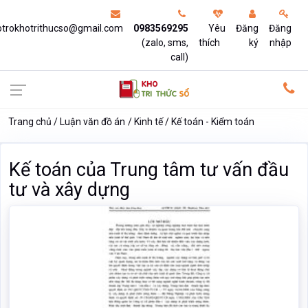
otrokhotrithucso@gmail.com
0983569295
Yêu
Đăng
Đăng
(zalo, sms,
thích
ký
nhập
call)
Trang chủ
Luận văn đồ án
Kinh tế
Kế toán - Kiểm toán
Kế toán của Trung tâm tư vấn đầu
tư và xây dựng