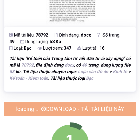
Mã tài liệu:
78792
Định dạng:
docx
Số trang:
49
Dung lượng:
58 Kb
Loại:
Bạc
Lượt xem:
347
Lượt tải:
16
Tài liệu "
Kế toán của Trung tâm tư vấn đầu tư và xây dựng
" có
mã là
78792
, file định dạng
docx
, có
49
trang, dung lượng file
58
kb. Tài liệu thuộc chuyên mục:
Luận văn đồ án
>
Kinh tế
>
Kế toán - Kiểm toán
. Tài liệu thuộc loại
Bạc
DOWNLOAD - TẢI TÀI LIỆU NÀY