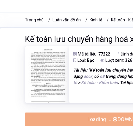
Trang chủ
Luận văn đồ án
Kinh tế
Kế toán - K
Kế toán lưu chuyển hàng hoá x
Mã tài liệu:
77222
Định d
Loại:
Bạc
Lượt xem:
326
Tài liệu "
Kế toán lưu chuyển hàn
dạng
docx
, có
68
trang, dung lượ
tế
>
Kế toán - Kiểm toán
. Tài li
loading ...
DOWNL