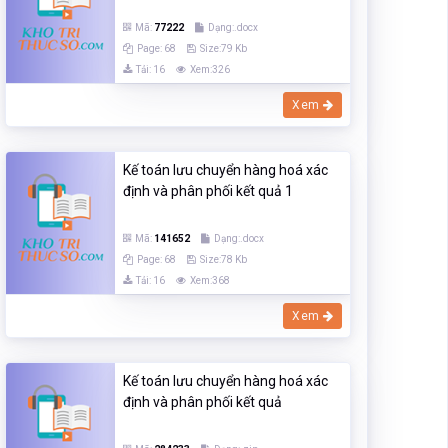
Mã:
77222
Dạng:.docx
Page: 68
Size:79 Kb
Tải: 16
Xem:326
Xem
Kế toán lưu chuyển hàng hoá xác
định và phân phối kết quả 1
Mã:
141652
Dạng:.docx
Page: 68
Size:78 Kb
Tải: 16
Xem:368
Xem
Kế toán lưu chuyển hàng hoá xác
định và phân phối kết quả