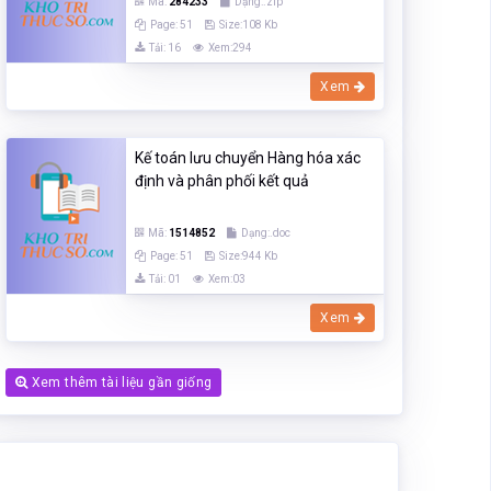
Mã:
284233
Dạng:.zip
Page: 51
Size:108 Kb
Tải: 16
Xem:294
Xem
Kế toán lưu chuyển Hàng hóa xác
định và phân phối kết quả
Mã:
1514852
Dạng:.doc
Page: 51
Size:944 Kb
Tải: 01
Xem:03
Xem
Xem thêm tài liệu gần giống