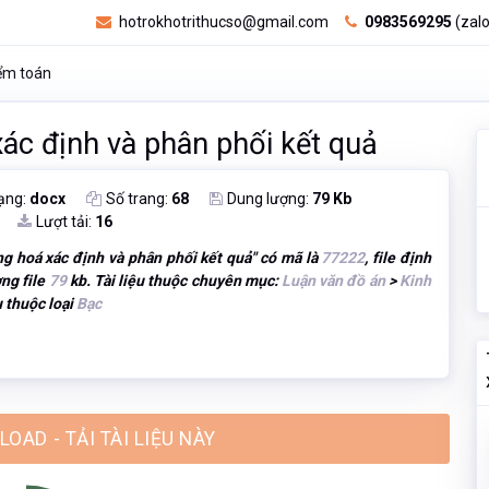
hotrokhotrithucso@gmail.com
0983569295
(zalo
iểm toán
ác định và phân phối kết quả
ạng:
docx
Số trang:
68
Dung lượng:
79 Kb
Lượt tải:
16
g hoá xác định và phân phối kết quả
" có mã là
77222
, file định
ng file
79
kb. Tài liệu thuộc chuyên mục:
Luận văn đồ án
>
Kinh
ệu thuộc loại
Bạc
OAD - TẢI TÀI LIỆU NÀY