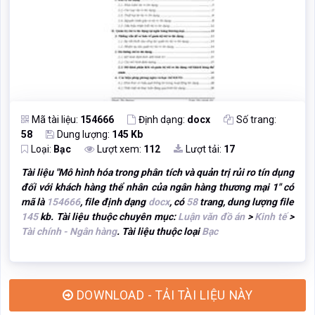
Mã tài liệu:
154666
Định dạng:
docx
Số trang:
58
Dung lượng:
145 Kb
Loại:
Bạc
Lượt xem:
112
Lượt tải:
17
Tài liệu "
Mô hình hóa trong phân tích và quản trị rủi ro tín dụng
đối với khách hàng thể nhân của ngân hàng thương mại 1
" có
mã là
154666
, file định dạng
docx
, có
58
trang, dung lượng file
145
kb. Tài liệu thuộc chuyên mục:
Luận văn đồ án
>
Kinh tế
>
Tài chính - Ngân hàng
. Tài liệu thuộc loại
Bạc
DOWNLOAD - TẢI TÀI LIỆU NÀY