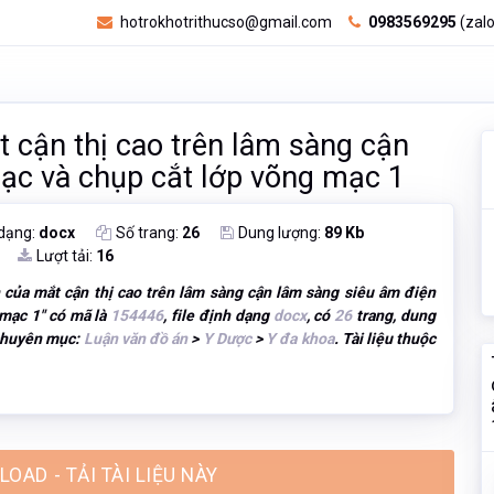
hotrokhotrithucso@gmail.com
0983569295
(zalo
 cận thị cao trên lâm sàng cận
ạc và chụp cắt lớp võng mạc 1
 dạng:
docx
Số trang:
26
Dung lượng:
89 Kb
Lượt tải:
16
 của mắt cận thị cao trên lâm sàng cận lâm sàng siêu âm điện
 mạc 1
" có mã là
154446
, file định dạng
docx
, có
26
trang, dung
 chuyên mục:
Luận văn đồ án
>
Y Dược
>
Y đa khoa
. Tài liệu thuộc
OAD - TẢI TÀI LIỆU NÀY