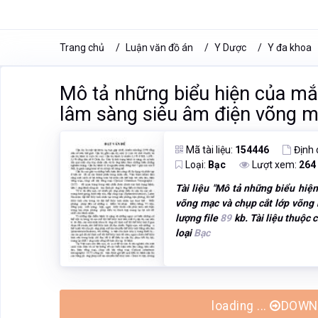
Trang chủ
Luận văn đồ án
Y Dược
Y đa khoa
Mô tả những biểu hiện của mắt
lâm sàng siêu âm điện võng m
Mã tài liệu:
154446
Định
Loại:
Bạc
Lượt xem:
264
Tài liệu "
Mô tả những biểu hiện
võng mạc và chụp cắt lớp võng
lượng file
89
kb. Tài liệu thuộc
loại
Bạc
loading ...
DOWNL