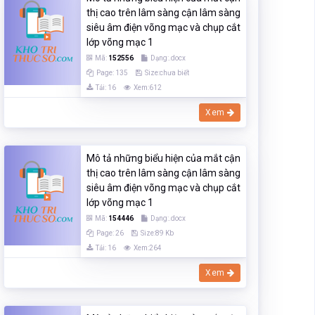
thị cao trên lâm sàng cận lâm sàng
siêu âm điện võng mạc và chụp cắt
lớp võng mạc 1
Mã:
152556
Dạng:.docx
Page: 135
Size:chưa biết
Tải: 16
Xem:612
Xem
Mô tả những biểu hiện của mắt cận
thị cao trên lâm sàng cận lâm sàng
siêu âm điện võng mạc và chụp cắt
lớp võng mạc 1
Mã:
154446
Dạng:.docx
Page: 26
Size:89 Kb
Tải: 16
Xem:264
Xem