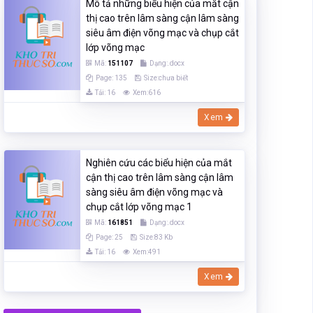
Mô tả những biểu hiện của mắt cận
thị cao trên lâm sàng cận lâm sàng
siêu âm điện võng mạc và chụp cắt
lớp võng mạc
Mã:
151107
Dạng:.docx
Page: 135
Size:chưa biết
Tải: 16
Xem:616
Xem
Nghiên cứu các biểu hiện của mắt
cận thị cao trên lâm sàng cận lâm
sàng siêu âm điện võng mạc và
chụp cắt lớp võng mạc 1
Mã:
161851
Dạng:.docx
Page: 25
Size:83 Kb
Tải: 16
Xem:491
Xem