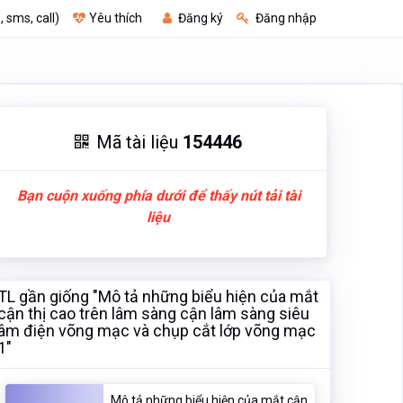
, sms, call)
Yêu thích
Đăng ký
Đăng nhập
Mã tài liệu
154446
Bạn cuộn xuống phía dưới để thấy nút tải tài
liệu
TL gần giống "Mô tả những biểu hiện của mắt
cận thị cao trên lâm sàng cận lâm sàng siêu
âm điện võng mạc và chụp cắt lớp võng mạc
1"
Mô tả những biểu hiện của mắt cận