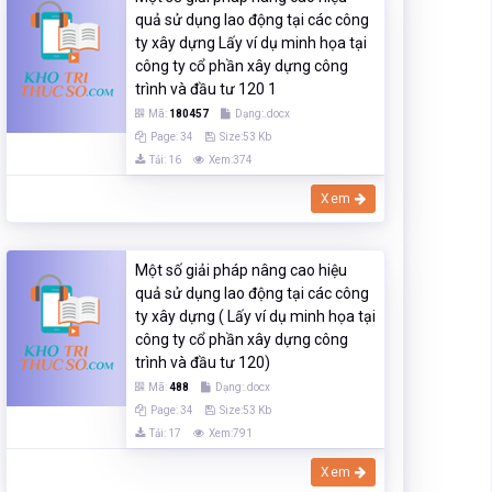
quả sử dụng lao động tại các công
ty xây dựng Lấy ví dụ minh họa tại
công ty cổ phần xây dựng công
trình và đầu tư 120 1
Mã:
180457
Dạng:.docx
Page: 34
Size:53 Kb
Tải: 16
Xem:374
Xem
Một số giải pháp nâng cao hiệu
quả sử dụng lao động tại các công
ty xây dựng ( Lấy ví dụ minh họa tại
công ty cổ phần xây dựng công
trình và đầu tư 120)
Mã:
488
Dạng:.docx
Page: 34
Size:53 Kb
Tải: 17
Xem:791
Xem