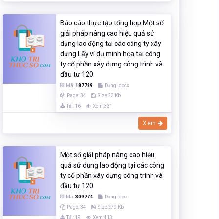
Báo cáo thực tập tổng hợp Một số
giải pháp nâng cao hiệu quả sử
dụng lao động tại các công ty xây
dựng Lấy ví dụ minh họa tại công
ty cổ phần xây dựng công trình và
đầu tư 120
Mã:
187789
Dạng:.docx
Page: 34
Size:53 Kb
Tải: 16
Xem:331
Xem
Một số giải pháp nâng cao hiệu
quả sử dụng lao động tại các công
ty cổ phần xây dựng công trình và
đầu tư 120
Mã:
309774
Dạng:.doc
Page: 34
Size:279 Kb
Tải: 19
Xem:413