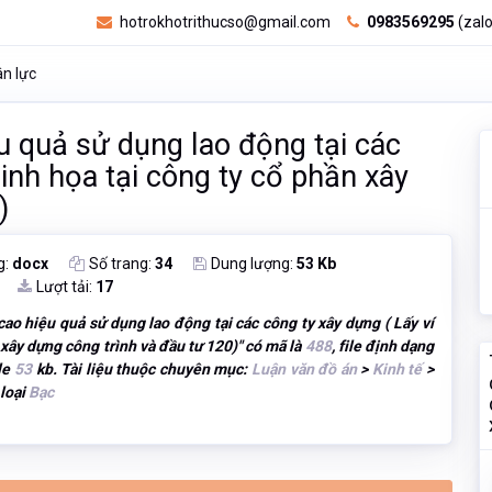
hotrokhotrithucso@gmail.com
0983569295
(zalo
ân lực
u quả sử dụng lao động tại các
inh họa tại công ty cổ phần xây
)
g:
docx
Số trang:
34
Dung lượng:
53 Kb
Lượt tải:
17
ao hiệu quả sử dụng lao động tại các công ty xây dựng ( Lấy ví
 xây dựng công trình và đầu tư 120)
" có mã là
488
, file định dạng
ile
53
kb. Tài liệu thuộc chuyên mục:
Luận văn đồ án
>
Kinh tế
>
 loại
Bạc