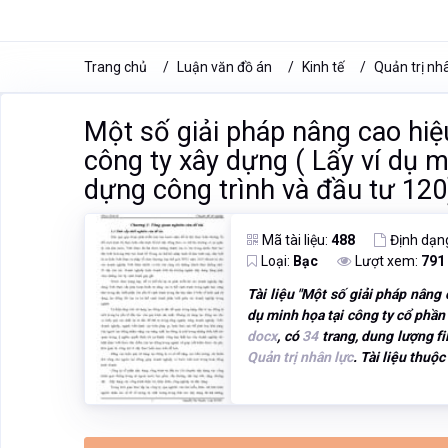
Trang chủ
Luận văn đồ án
Kinh tế
Quản trị nh
Một số giải pháp nâng cao hiệ
công ty xây dựng ( Lấy ví dụ m
dựng công trình và đầu tư 120
Mã tài liệu:
488
Định dạn
Loại:
Bạc
Lượt xem:
791
Tài liệu "
Một số giải pháp nâng c
dụ minh họa tại công ty cổ phần
docx
, có
34
trang, dung lượng f
Quản trị nhân lực
. Tài liệu thuộc