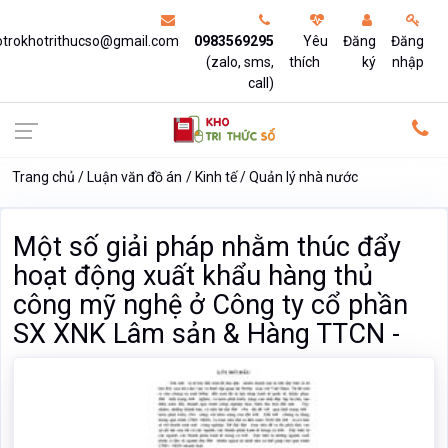
otrokhotrithucso@gmail.com
0983569295
Yêu
Đăng
Đăng
(zalo, sms,
thích
ký
nhập
call)
Trang chủ
Luận văn đồ án
Kinh tế
Quản lý nhà nước
Một số giải pháp nhằm thúc đẩy
hoạt động xuất khẩu hàng thủ
công mỹ nghệ ở Công ty cổ phần
SX XNK Lâm sản & Hàng TTCN -