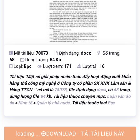
Mã tài liệu:
78073
Định dạng:
docx
Số trang:
68
Dung lượng:
84 Kb
Loại:
Bạc
Lượt xem:
171
Lượt tải:
16
Tài liệu "
Một số giải pháp nhằm thúc đẩy hoạt động xuất khẩu
hàng thủ công mỹ nghệ ở Công ty cổ phần SX XNK Lâm sản &
Hàng TTCN -
" có mã là
78073
, file định dạng
docx
, có
68
trang,
dung lượng file
84
kb. Tài liệu thuộc chuyên mục:
Luận văn đồ
án
>
Kinh tế
>
Quản lý nhà nước
. Tài liệu thuộc loại
Bạc
loading ...
DOWNLOAD - TẢI TÀI LIỆU NÀY