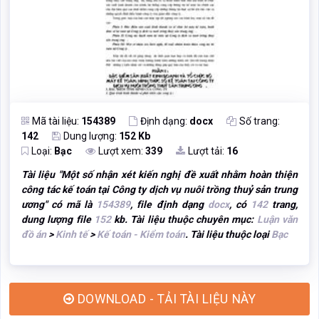
Mã tài liệu:
154389
Định dạng:
docx
Số trang:
142
Dung lượng:
152 Kb
Loại:
Bạc
Lượt xem:
339
Lượt tải:
16
Tài liệu "
Một số nhận xét kiến nghị đề xuất nhằm hoàn thiện
công tác kế toán tại Công ty dịch vụ nuôi trồng thuỷ sản trung
ương
" có mã là
154389
, file định dạng
docx
, có
142
trang,
dung lượng file
152
kb. Tài liệu thuộc chuyên mục:
Luận văn
đồ án
>
Kinh tế
>
Kế toán - Kiểm toán
. Tài liệu thuộc loại
Bạc
DOWNLOAD - TẢI TÀI LIỆU NÀY