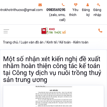
otrokhotrithucso@gmail.com
0983569295
Yêu
Đăng
Đăng
(zalo, sms,
thích
ký
nhập
call)
Trang chủ
Luận văn đồ án
Kinh tế
Kế toán - Kiểm toán
Một số nhận xét kiến nghị đề xuất
nhằm hoàn thiện công tác kế toán
tại Công ty dịch vụ nuôi trồng thuỷ
sản trung ương