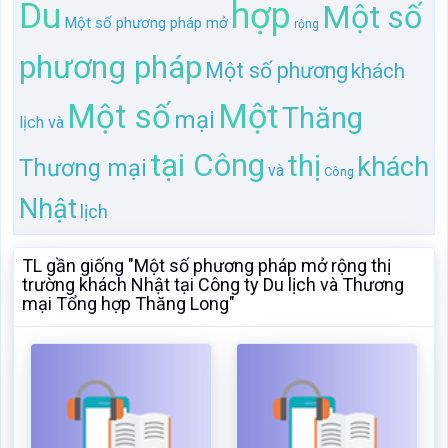
Du
hợp
Một số
Một số phương pháp mở
rộng
phương pháp
Một số phương
khách
Một
Một số
Thăng
mại
lịch và
tại Công
thị
khách
Thương mại
và
Công
Nhật
lịch
TL gần giống "Một số phương pháp mở rộng thị
trường khách Nhật tại Công ty Du lịch và Thương
mại Tổng hợp Thăng Long"