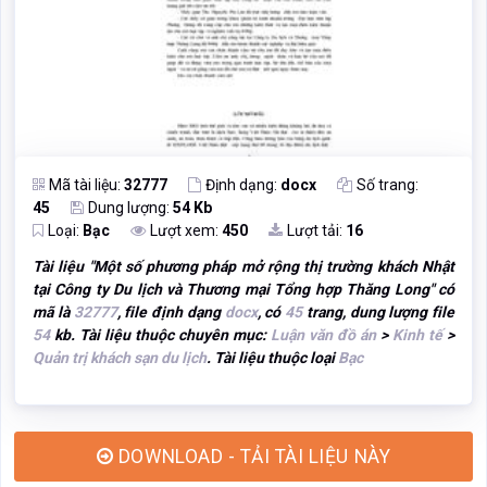
Mã tài liệu:
32777
Định dạng:
docx
Số trang:
45
Dung lượng:
54 Kb
Loại:
Bạc
Lượt xem:
450
Lượt tải:
16
Tài liệu "
Một số phương pháp mở rộng thị trường khách Nhật
tại Công ty Du lịch và Thương mại Tổng hợp Thăng Long
" có
mã là
32777
, file định dạng
docx
, có
45
trang, dung lượng file
54
kb. Tài liệu thuộc chuyên mục:
Luận văn đồ án
>
Kinh tế
>
Quản trị khách sạn du lịch
. Tài liệu thuộc loại
Bạc
DOWNLOAD - TẢI TÀI LIỆU NÀY