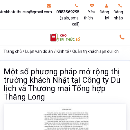
otrokhotrithucso@gmail.com
0983569295
Yêu
Đăng
Đăng
(zalo, sms,
thích
ký
nhập
call)
Trang chủ
Luận văn đồ án
Kinh tế
Quản trị khách sạn du lịch
Một số phương pháp mở rộng thị
trường khách Nhật tại Công ty Du
lịch và Thương mại Tổng hợp
Thăng Long