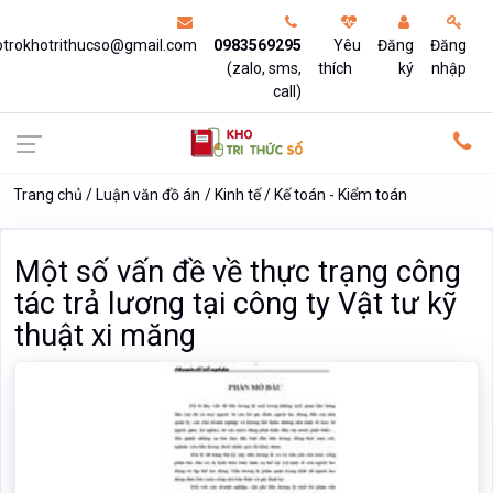
otrokhotrithucso@gmail.com
0983569295
Yêu
Đăng
Đăng
(zalo, sms,
thích
ký
nhập
call)
Trang chủ
Luận văn đồ án
Kinh tế
Kế toán - Kiểm toán
Một số vấn đề về thực trạng công
tác trả lương tại công ty Vật tư kỹ
thuật xi măng