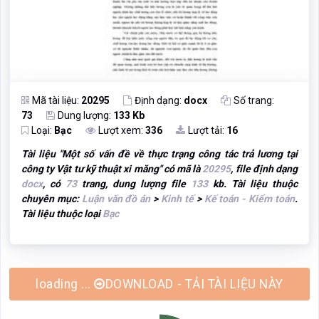
Mã tài liệu:
20295
Định dạng:
docx
Số trang:
73
Dung lượng:
133 Kb
Loại:
Bạc
Lượt xem:
336
Lượt tải:
16
Tài liệu "
Một số vấn đề về thực trạng công tác trả lương tại
công ty Vật tư kỹ thuật xi măng
" có mã là
20295
, file định dạng
docx
, có
73
trang, dung lượng file
133
kb. Tài liệu thuộc
chuyên mục:
Luận văn đồ án
>
Kinh tế
>
Kế toán - Kiểm toán
.
Tài liệu thuộc loại
Bạc
DOWNLOAD - TẢI TÀI LIỆU NÀY