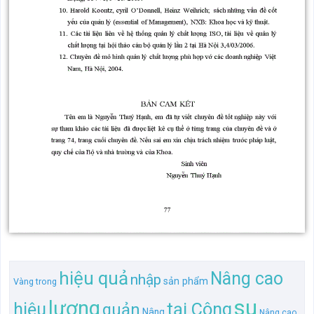
hiệu quả
Nâng cao
nhập
sản phẩm
Vàng trong
su
lượng
tại Công
hiệu
quản
Nâng
Nâng cao