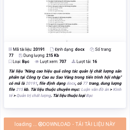
Mã tài liệu:
20191
Định dạng:
docx
Số trang:
77
Dung lượng:
215 Kb
Loại:
Bạc
Lượt xem:
707
Lượt tải:
16
Tài liệu "
Nâng cao hiệu quả công tác quản lý chất lượng sản
phẩm tại Công ty Cao su Sao Vàng trong tiến trình hội nhập
"
có mã là
20191
, file định dạng
docx
, có
77
trang, dung lượng
file
215
kb. Tài liệu thuộc chuyên mục:
Luận văn đồ án
>
Kinh
tế
>
Quản trị chất lượng
. Tài liệu thuộc loại
Bạc
loading ...
DOWNLOAD - TẢI TÀI LIỆU NÀY