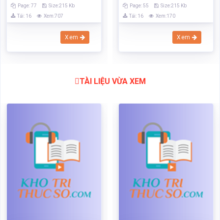
Page: 77
Size:215 Kb
Page: 55
Size:215 Kb
Tải: 16
Xem:707
Tải: 16
Xem:170
Xem
Xem
TÀI LIỆU VỪA XEM