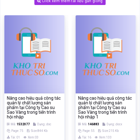
Click xem thêm tài liệu gần giống
Nâng cao hiệu quả công tác
Nâng cao hiệu quả công tác
quản lý chất lượng sản
quản lý chất lượng sản
phẩm tại Công ty Cao su
phẩm tại Công ty Cao su
Sao Vàng trong tiến trình
Sao Vàng trong tiến trình
hội nhập
hội nhập 1
Mã:
1532077
Dạng:.doc
Mã:
146883
Dạng:.docx
Page: 75
Size:844 Kb
Page: 55
Size:215 Kb
Tải: 01
Xem:03
Tải: 16
Xem:133