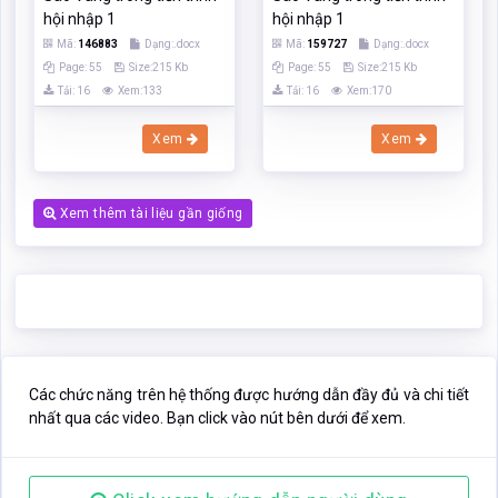
hội nhập 1
hội nhập 1
Mã:
146883
Dạng:.docx
Mã:
159727
Dạng:.docx
Page: 55
Size:215 Kb
Page: 55
Size:215 Kb
Tải: 16
Xem:133
Tải: 16
Xem:170
Xem
Xem
Xem thêm tài liệu gần giống
Các chức năng trên hệ thống được hướng dẫn đầy đủ và chi tiết
nhất qua các video. Bạn click vào nút bên dưới để xem.