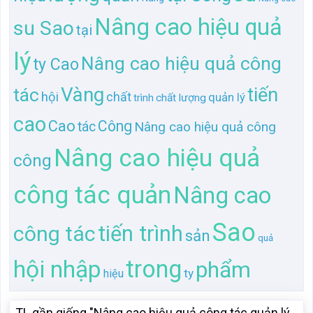
Nâng cao hiệu quả
su Sao
tại
lý
Nâng cao hiệu quả công
ty Cao
Vàng
tác
tiến
hội
chất
quản lý
trình
chất lượng
cao
Cao
Công
tác
Nâng cao hiệu quả công
Nâng cao hiệu quả
công
công tác quản
Nâng cao
Sao
tiến trình
công tác
sản
quả
trong
hội nhập
phẩm
ty
hiệu
TL gần giống "Nâng cao hiệu quả công tác quản lý