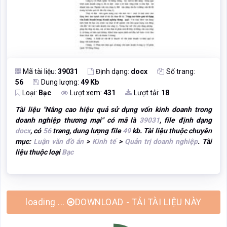
Mã tài liệu:
39031
Định dạng:
docx
Số trang:
56
Dung lượng:
49 Kb
Loại:
Bạc
Lượt xem:
431
Lượt tải:
18
Tài liệu "
Nâng cao hiệu quả sử dụng vốn kinh doanh trong
doanh nghiệp thương mại
" có mã là
39031
, file định dạng
docx
, có
56
trang, dung lượng file
49
kb. Tài liệu thuộc chuyên
mục:
Luận văn đồ án
>
Kinh tế
>
Quản trị doanh nghiệp
. Tài
liệu thuộc loại
Bạc
DOWNLOAD - TẢI TÀI LIỆU NÀY