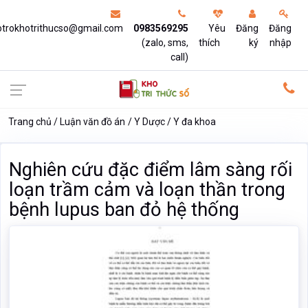
otrokhotrithucso@gmail.com
0983569295
Yêu
Đăng
Đăng
(zalo, sms,
thích
ký
nhập
call)
Trang chủ
Luận văn đồ án
Y Dược
Y đa khoa
Nghiên cứu đặc điểm lâm sàng rối
loạn trầm cảm và loạn thần trong
bệnh lupus ban đỏ hệ thống