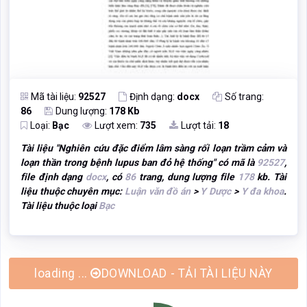
Mã tài liệu:
92527
Định dạng:
docx
Số trang:
86
Dung lượng:
178 Kb
Loại:
Bạc
Lượt xem:
735
Lượt tải:
18
Tài liệu "
Nghiên cứu đặc điểm lâm sàng rối loạn trầm cảm và
loạn thần trong bệnh lupus ban đỏ hệ thống
" có mã là
92527
,
file định dạng
docx
, có
86
trang, dung lượng file
178
kb. Tài
liệu thuộc chuyên mục:
Luận văn đồ án
>
Y Dược
>
Y đa khoa
.
Tài liệu thuộc loại
Bạc
DOWNLOAD - TẢI TÀI LIỆU NÀY