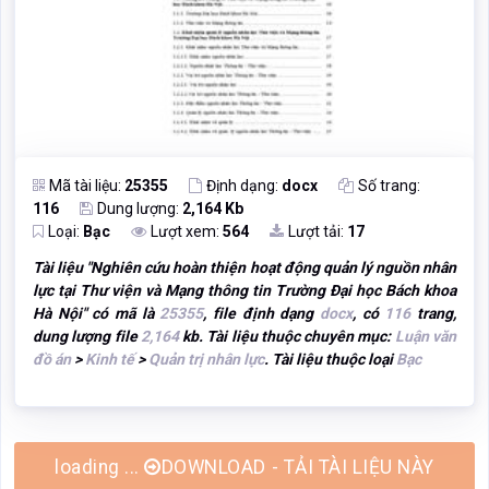
Mã tài liệu:
25355
Định dạng:
docx
Số trang:
116
Dung lượng:
2,164 Kb
Loại:
Bạc
Lượt xem:
564
Lượt tải:
17
Tài liệu "
Nghiên cứu hoàn thiện hoạt động quản lý nguồn nhân
lực tại Thư viện và Mạng thông tin Trường Đại học Bách khoa
Hà Nội
" có mã là
25355
, file định dạng
docx
, có
116
trang,
dung lượng file
2,164
kb. Tài liệu thuộc chuyên mục:
Luận văn
đồ án
>
Kinh tế
>
Quản trị nhân lực
. Tài liệu thuộc loại
Bạc
DOWNLOAD - TẢI TÀI LIỆU NÀY