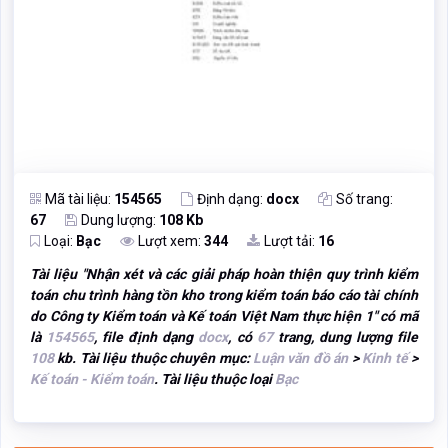
Mã tài liệu:
154565
Định dạng:
docx
Số trang:
67
Dung lượng:
108 Kb
Loại:
Bạc
Lượt xem:
344
Lượt tải:
16
Tài liệu "
Nhận xét và các giải pháp hoàn thiện quy trình kiểm
toán chu trình hàng tồn kho trong kiểm toán báo cáo tài chính
do Công ty Kiểm toán và Kế toán Việt Nam thực hiện 1
" có mã
là
154565
, file định dạng
docx
, có
67
trang, dung lượng file
108
kb. Tài liệu thuộc chuyên mục:
Luận văn đồ án
>
Kinh tế
>
Kế toán - Kiểm toán
. Tài liệu thuộc loại
Bạc