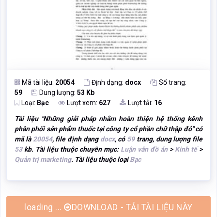
Mã tài liệu:
20054
Định dạng:
docx
Số trang:
59
Dung lượng:
53 Kb
Loại:
Bạc
Lượt xem:
627
Lượt tải:
16
Tài liệu "
Những giải pháp nhằm hoàn thiện hệ thống kênh
phân phối sản phẩm thuốc tại công ty cổ phần chữ thập đỏ
" có
mã là
20054
, file định dạng
docx
, có
59
trang, dung lượng file
53
kb. Tài liệu thuộc chuyên mục:
Luận văn đồ án
>
Kinh tế
>
Quản trị marketing
. Tài liệu thuộc loại
Bạc
DOWNLOAD - TẢI TÀI LIỆU NÀY