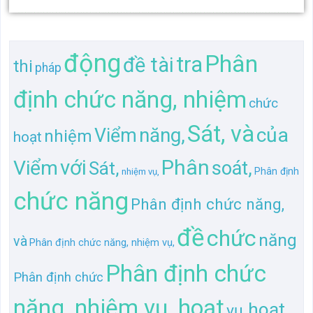
Sát, và
năng,
của
Viểm
nhiệm
hoạt
Phân
với
Viểm
soát,
Sát,
Phân định
nhiệm vụ,
chức năng
Phân định chức năng,
đề
chức
năng
và
Phân định chức năng, nhiệm vụ,
Phân định chức
Phân định chức
năng, nhiệm vụ, hoạt
hoạt
vụ,
động
định
pháp
chức năng,
của Thanh
tra với
của
Thanh
Phân định
luật
tài
luật
của
kiểm
thi hành
hành
soát,
kiểm