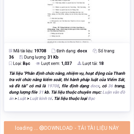
Mã tài liệu:
19708
Định dạng:
docx
Số trang:
36
Dung lượng:
31 Kb
Loại:
Bạc
Lượt xem:
1,037
Lượt tải:
18
Tài liệu "
Phân định chức năng, nhiệm vụ, hoạt động của Thanh
tra với chức năng kiểm soát, thi hành pháp luật của Viểm Sát,
và đề tài
" có mã là
19708
, file định dạng
docx
, có
36
trang,
dung lượng file
31
kb. Tài liệu thuộc chuyên mục:
Luận văn đồ
án
>
Luật
>
Luật kinh tế
. Tài liệu thuộc loại
Bạc
DOWNLOAD - TẢI TÀI LIỆU NÀY