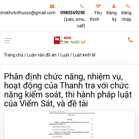
otrokhotrithucso@gmail.com
0983569295
Yêu
Đăng
Đăng
(zalo, sms,
thích
ký
nhập
call)
Trang chủ
Luận văn đồ án
Luật
Luật kinh tế
Phân định chức năng, nhiệm vụ,
hoạt động của Thanh tra với chức
năng kiểm soát, thi hành pháp luật
của Viểm Sát, và đề tài