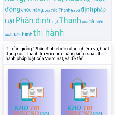
TL gần giống "Phân định chức năng, nhiệm vụ, hoạt
động của Thanh tra với chức năng kiểm soát, thi
hành pháp luật của Viểm Sát, và đề tài"
Phân định chức năng,
Hoạt động quản trị và
nhiệm vụ, hoạt động của
chức năng kiểm soát của
Thanh tra với chức năng
hoạt động quản tri
kiểm soát, thi hành pháp
Mã:
120931
Dạng:.docx
luật của Viểm Sát, và đề
Page: 09
Size:15 Kb