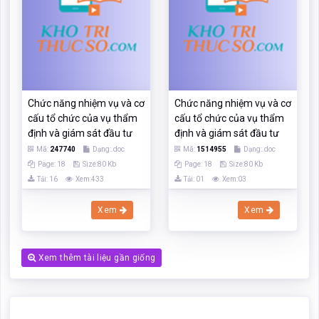
định và giám sát đầu tư
định và giám sát đầu tư
Mã:
247740
Dạng:.doc
Mã:
1514955
Dạng:.doc
Page: 18
Size:80 Kb
Page: 18
Size:80 Kb
Tải: 16
Xem:433
Tải: 01
Xem:03
Xem
Xem
Xem thêm tài liệu gần giống
Các chức năng trên hệ thống được hướng dẫn đầy đủ và chi tiết
nhất qua các video. Bạn click vào nút bên dưới để xem.