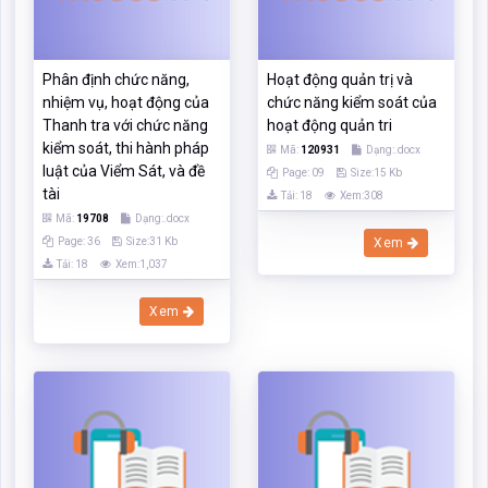
tài
Tải: 18
Xem:308
Mã:
19708
Dạng:.docx
Page: 36
Size:31 Kb
Xem
Tải: 18
Xem:1,037
Xem
Chức năng nhiệm vụ và cơ
Chức năng nhiệm vụ và cơ
cấu tổ chức của vụ thẩm
cấu tổ chức của vụ thẩm