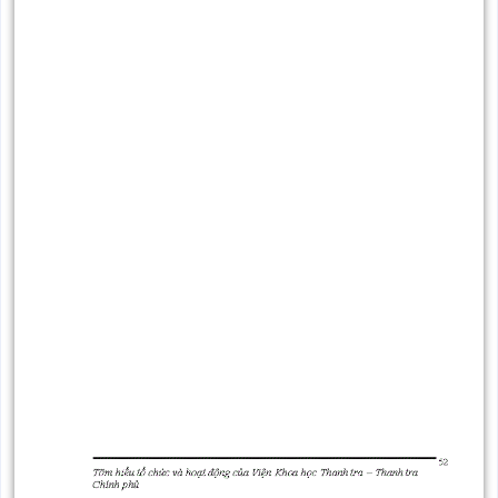
động
Phân
tra
đề tài
thi
pháp
định chức năng, nhiệm
chức