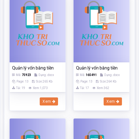
Quản lý vốn bằng tiền
Quản lý vốn bằng tiền
Mã:
75923
Dạng:.docx
Mã:
165491
Dạng:.docx
Page: 13
Size:265 Kb
Page: 13
Size:264 Kb
Tải: 19
Xem:1,073
Tải: 17
Xem:362
Xem
Xem