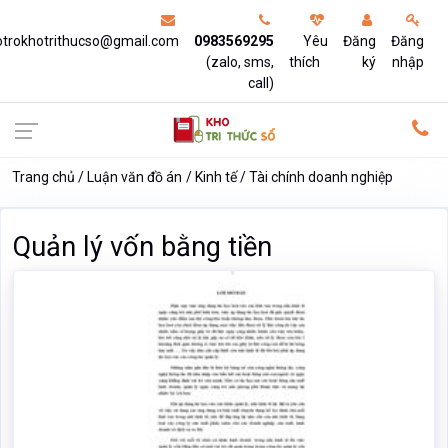
otrokhotrithucso@gmail.com
0983569295
Yêu
Đăng
Đăng
(zalo, sms,
thích
ký
nhập
call)
Trang chủ
Luận văn đồ án
Kinh tế
Tài chính doanh nghiệp
Quản lý vốn bằng tiền