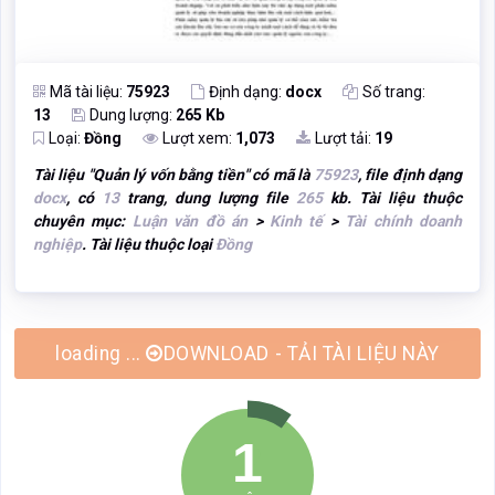
Mã tài liệu:
75923
Định dạng:
docx
Số trang:
13
Dung lượng:
265 Kb
Loại:
Đồng
Lượt xem:
1,073
Lượt tải:
19
Tài liệu "
Quản lý vốn bằng tiền
" có mã là
75923
, file định dạng
docx
, có
13
trang, dung lượng file
265
kb. Tài liệu thuộc
chuyên mục:
Luận văn đồ án
>
Kinh tế
>
Tài chính doanh
nghiệp
. Tài liệu thuộc loại
Đồng
loading ...
DOWNLOAD - TẢI TÀI LIỆU NÀY