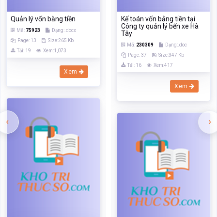
Quản lý vốn bằng tiền
Kế toán vốn bằng tiền tại
Công ty quản lý bến xe Hà
Mã:
75923
Dạng:.docx
Tây
Page: 13
Size:265 Kb
Mã:
230309
Dạng:.doc
Tải: 19
Xem:1,073
Page: 37
Size:347 Kb
Tải: 16
Xem:417
Xem
Xem
‹
›