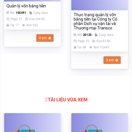
Quản lý vốn bằng tiền
Mã:
165491
Dạng:.docx
Thực trạng quản lý vốn
bằng tiền tại Công ty Cổ
Page: 13
Size:264 Kb
phần Dịch vụ vận tải và
Tải: 17
Xem:362
Thương mại Transco
Mã:
20120
Dạng:.docx
Xem
Page: 25
Size:43 Kb
Tải: 68
Xem:10,443
Xem
TÀI LIỆU VỪA XEM