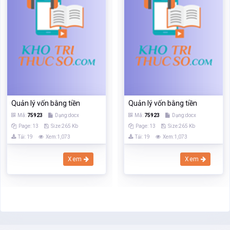
Quản lý vốn bằng tiền
Quản lý vốn bằng tiền
Mã:
75923
Dạng:docx
Mã:
75923
Dạng:docx
Page: 13
Size:265 Kb
Page: 13
Size:265 Kb
Tải: 19
Xem:1,073
Tải: 19
Xem:1,073
Xem
Xem