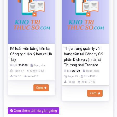
Kế toán vốn bằng tiền tại
Thực trạng quản lý vốn
Công ty quản lý bến xe Hà
bằng tiền tại Công ty Cổ
Tây
phần Dịch vụ vận tải và
Thương mại Transco
Mã:
230309
Dạng:.doc
Page: 37
Size:347 Kb
Mã:
20120
Dạng:.docx
Tải: 16
Xem:417
Page: 25
Size:43 Kb
Tải: 68
Xem:10,443
Xem
Xem
Xem thêm tài liệu gần giống