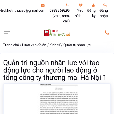
otrokhotrithucso@gmail.com
0983569295
Yêu
Đăng
Đăng
(zalo, sms,
thích
ký
nhập
call)
Trang chủ
Luận văn đồ án
Kinh tế
Quản trị nhân lực
Quản trị nguồn nhân lực với tạo
động lực cho người lao động ở
tổng công ty thương mại Hà Nội 1