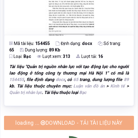
Mã tài liệu:
154455
Định dạng:
docx
Số trang:
65
Dung lượng:
89 Kb
Loại:
Bạc
Lượt xem:
313
Lượt tải:
16
Tài liệu "
Quản trị nguồn nhân lực với tạo động lực cho người
lao động ở tổng công ty thương mại Hà Nội 1
" có mã là
154455
, file định dạng
docx
, có
65
trang, dung lượng file
89
kb. Tài liệu thuộc chuyên mục:
Luận văn đồ án
>
Kinh tế
>
Quản trị nhân lực
. Tài liệu thuộc loại
Bạc
DOWNLOAD - TẢI TÀI LIỆU NÀY