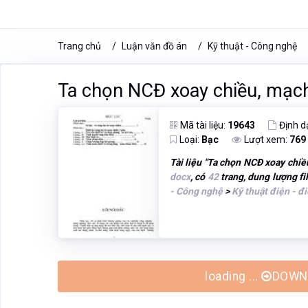
Trang chủ
Luận văn đồ án
Kỹ thuật - Công nghệ
Ta chọn NCĐ xoay chiều, mạch
Mã tài liệu:
19643
Định d
Loại:
Bạc
Lượt xem:
769
Tài liệu "
Ta chọn NCĐ xoay chiều
docx
, có
42
trang, dung lượng fi
- Công nghệ
>
Kỹ thuật điện - đi
loading ...
DOWNL