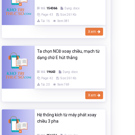
Mã:
154366
Dạng:.docx
Page: 43
Size:261 Kb
Tải: 16
Xem:381
Xem
Ta chọn NCĐ xoay chiều, mạch từ
dạng chữ E hút thẳng
Mã:
19643
Dạng:.docx
Page: 42
Size:261 Kb
Tải: 20
Xem:769
Xem
Hệ thống kích từ máy phát xoay
chiều 3 pha