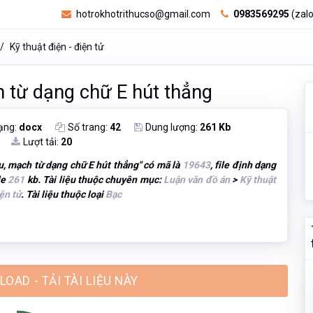
hotrokhotrithucso@gmail.com
0983569295
(zalo
Kỹ thuật điện - điện tử
 từ dạng chữ E hút thẳng
ạng:
docx
Số trang:
42
Dung lượng:
261 Kb
Lượt tải:
20
, mạch từ dạng chữ E hút thẳng
" có mã là
19643
, file định dạng
le
261
kb. Tài liệu thuộc chuyên mục:
Luận văn đồ án
>
Kỹ thuật
ện tử
. Tài liệu thuộc loại
Bạc
OAD - TẢI TÀI LIỆU NÀY