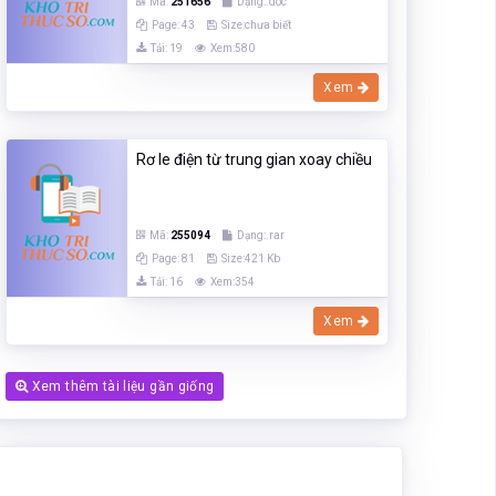
Mã:
251656
Dạng:.doc
Page: 43
Size:chưa biết
Tải: 19
Xem:580
Xem
Rơ le điện từ trung gian xoay chiều
Mã:
255094
Dạng:.rar
Page: 81
Size:421 Kb
Tải: 16
Xem:354
Xem
Xem thêm tài liệu gần giống