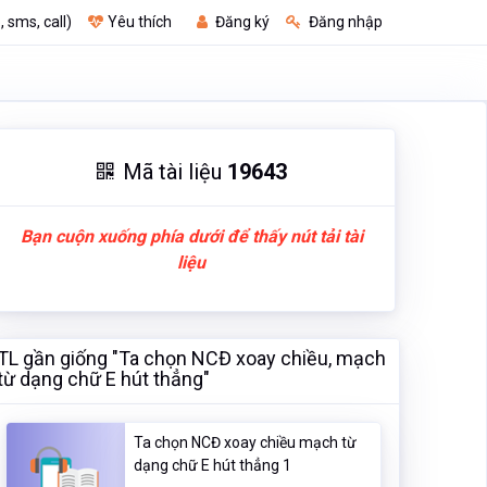
, sms, call)
Yêu thích
Đăng ký
Đăng nhập
Mã tài liệu
19643
Bạn cuộn xuống phía dưới để thấy nút tải tài
liệu
TL gần giống "Ta chọn NCĐ xoay chiều, mạch
từ dạng chữ E hút thẳng"
Ta chọn NCĐ xoay chiều mạch từ
dạng chữ E hút thẳng 1