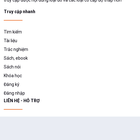
truy cập được nội dung loại đó và các loại có cấp độ thấp hơn
Truy cập nhanh
Tìm kiếm
Tài liệu
Trắc nghiệm
Sách, ebook
Sách nói
Khóa học
Đăng ký
Đăng nhập
LIÊN HỆ - HỖ TRỢ
hotrokhotrithucso@gmail.com