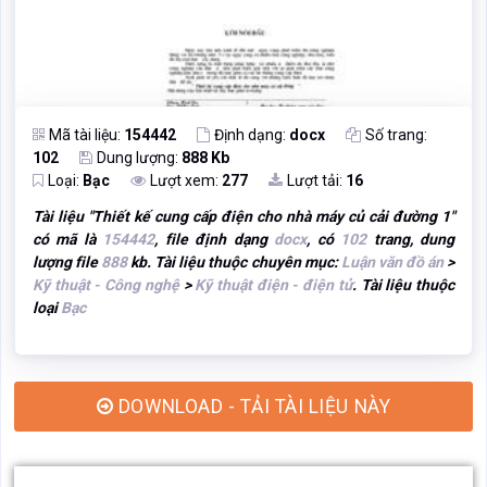
Mã tài liệu:
154442
Định dạng:
docx
Số trang:
102
Dung lượng:
888 Kb
Loại:
Bạc
Lượt xem:
277
Lượt tải:
16
Tài liệu "
Thiết kế cung cấp điện cho nhà máy củ cải đường 1
"
có mã là
154442
, file định dạng
docx
, có
102
trang, dung
lượng file
888
kb. Tài liệu thuộc chuyên mục:
Luận văn đồ án
>
Kỹ thuật - Công nghệ
>
Kỹ thuật điện - điện tử
. Tài liệu thuộc
loại
Bạc
DOWNLOAD - TẢI TÀI LIỆU NÀY