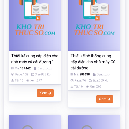
Thiết kế cung cấp điện cho
Thiết kế hệ thống cung
nhà máy củ cải đường 1
cấp điện cho nhà máy Củ
cải đường
Mã:
154442
Dạng:.docx
Page: 102
Size:888 Kb
Mã:
280638
Dạng:.zip
Tải: 16
Xem:277
Page: 76
Size:509 Kb
Tải: 16
Xem:266
Xem
Xem