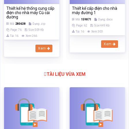
Thiết kế hệ thống cung cấp
Thiết kế cấp điện cho nhà
điện cho nhà máy Củ cải
máy đường 1
đường
Mã:
159871
Dạng:.docx
Mã:
280638
Dạng:.zip
Page: 62
Size:449 Kb
Page: 76
Size:509 Kb
Tải: 16
Xem:303
Tải: 16
Xem:266
Xem
Xem
TÀI LIỆU VỪA XEM