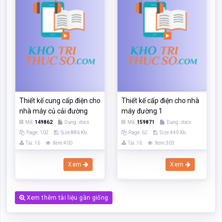
Thiết kế cung cấp điện cho
Thiết kế cấp điện cho nhà
nhà máy củ cải đường
máy đường 1
Mã:
149862
Dạng:.docx
Mã:
159871
Dạng:.docx
Page: 102
Size:886 Kb
Page: 62
Size:449 Kb
Tải: 16
Xem:400
Tải: 16
Xem:303
Xem
Xem
Xem thêm tài liệu gần giống