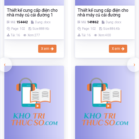
Thiết kế cung cấp điện cho
Thiết kế cung cấp điện cho
nhà máy củ cải đường 1
nhà máy củ cải đường
Mã:
154442
Dạng:.docx
Mã:
149862
Dạng:.docx
Page: 102
Size:888 Kb
Page: 102
Size:886 Kb
Tải: 16
Xem:277
Tải: 16
Xem:400
Xem
Xem
‹
›