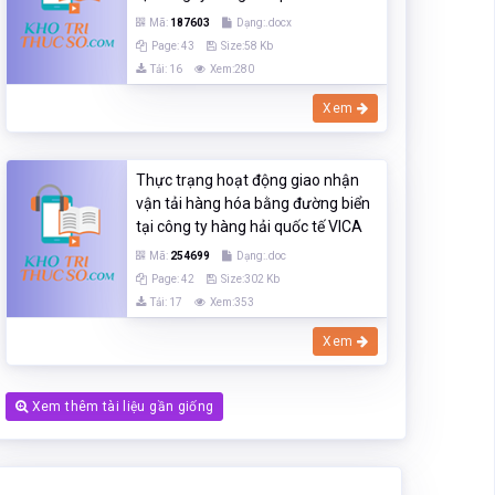
Mã:
187603
Dạng:.docx
Page: 43
Size:58 Kb
Tải: 16
Xem:280
Xem
Thực trạng hoạt động giao nhận
vận tải hàng hóa bằng đường biển
tại công ty hàng hải quốc tế VICA
Mã:
254699
Dạng:.doc
Page: 42
Size:302 Kb
Tải: 17
Xem:353
Xem
Xem thêm tài liệu gần giống