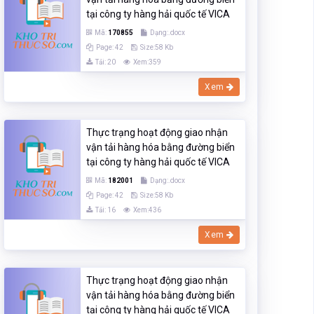
tại công ty hàng hải quốc tế VICA
Mã:
170855
Dạng:.docx
Page: 42
Size:58 Kb
Tải: 20
Xem:359
Xem
Thực trạng hoạt động giao nhận
vận tải hàng hóa bằng đường biển
tại công ty hàng hải quốc tế VICA
Mã:
182001
Dạng:.docx
Page: 42
Size:58 Kb
Tải: 16
Xem:436
Xem
Thực trạng hoạt động giao nhận
vận tải hàng hóa bằng đường biển
tại công ty hàng hải quốc tế VICA