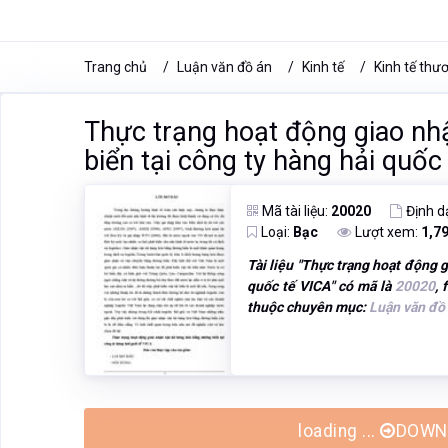
Trang chủ
Luận văn đồ án
Kinh tế
Kinh tế thư
Thực trạng hoạt động giao nh
biển tại công ty hàng hải quốc
Mã tài liệu:
20020
Định d
Loại:
Bạc
Lượt xem:
1,7
Tài liệu "
Thực trạng hoạt động g
quốc tế VICA
" có mã là
20020
, 
thuộc chuyên mục:
Luận văn đồ
loading ...
DOWNL