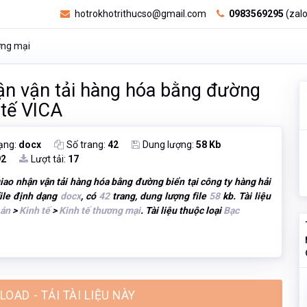
hotrokhotrithucso@gmail.com
0983569295
(zalo
ơng mại
ận vận tải hàng hóa bằng đường
 tế VICA
ạng:
docx
Số trang:
42
Dung lượng:
58 Kb
92
Lượt tải:
17
iao nhận vận tải hàng hóa bằng đường biển tại công ty hàng hải
file định dạng
docx
, có
42
trang, dung lượng file
58
kb. Tài liệu
 án
>
Kinh tế
>
Kinh tế thương mại
. Tài liệu thuộc loại
Bạc
OAD - TẢI TÀI LIỆU NÀY