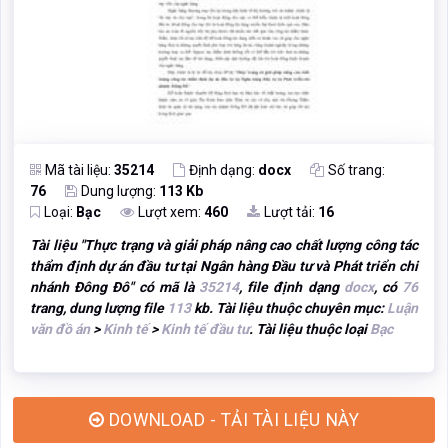
Mã tài liệu:
35214
Định dạng:
docx
Số trang:
76
Dung lượng:
113 Kb
Loại:
Bạc
Lượt xem:
460
Lượt tải:
16
Tài liệu "
Thực trạng và giải pháp nâng cao chất lượng công tác
thẩm định dự án đầu tư tại Ngân hàng Đầu tư và Phát triển chi
nhánh Đông Đô
" có mã là
35214
, file định dạng
docx
, có
76
trang, dung lượng file
113
kb. Tài liệu thuộc chuyên mục:
Luận
văn đồ án
>
Kinh tế
>
Kinh tế đầu tư
. Tài liệu thuộc loại
Bạc
DOWNLOAD - TẢI TÀI LIỆU NÀY