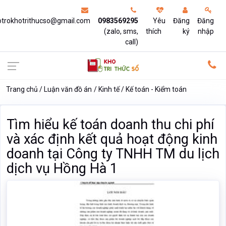
otrokhotrithucso@gmail.com
0983569295
Yêu
Đăng
Đăng
(zalo, sms,
thích
ký
nhập
call)
Trang chủ
Luận văn đồ án
Kinh tế
Kế toán - Kiểm toán
Tìm hiểu kế toán doanh thu chi phí
và xác định kết quả hoạt động kinh
doanh tại Công ty TNHH TM du lịch
dịch vụ Hồng Hà 1