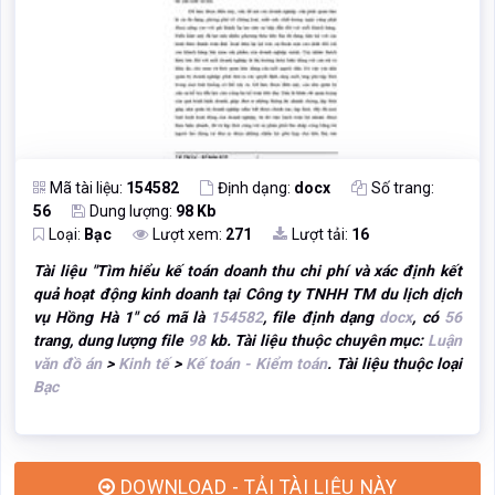
Mã tài liệu:
154582
Định dạng:
docx
Số trang:
56
Dung lượng:
98 Kb
Loại:
Bạc
Lượt xem:
271
Lượt tải:
16
Tài liệu "
Tìm hiểu kế toán doanh thu chi phí và xác định kết
quả hoạt động kinh doanh tại Công ty TNHH TM du lịch dịch
vụ Hồng Hà 1
" có mã là
154582
, file định dạng
docx
, có
56
trang, dung lượng file
98
kb. Tài liệu thuộc chuyên mục:
Luận
văn đồ án
>
Kinh tế
>
Kế toán - Kiểm toán
. Tài liệu thuộc loại
Bạc
DOWNLOAD - TẢI TÀI LIỆU NÀY