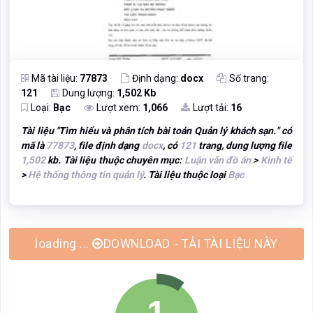
Mã tài liệu:
77873
Định dạng:
docx
Số trang:
121
Dung lượng:
1,502 Kb
Loại:
Bạc
Lượt xem:
1,066
Lượt tải:
16
Tài liệu "
Tìm hiểu và phân tích bài toán Quản lý khách sạn.
" có
mã là
77873
, file định dạng
docx
, có
121
trang, dung lượng file
1,502
kb. Tài liệu thuộc chuyên mục:
Luận văn đồ án
>
Kinh tế
>
Hệ thống thông tin quản lý
. Tài liệu thuộc loại
Bạc
DOWNLOAD - TẢI TÀI LIỆU NÀY