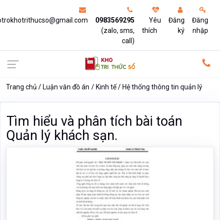
otrokhotrithucso@gmail.com
0983569295
Yêu
Đăng
Đăng
(zalo, sms,
thích
ký
nhập
call)
Trang chủ
Luận văn đồ án
Kinh tế
Hệ thống thông tin quản lý
Tìm hiểu và phân tích bài toán
Quản lý khách sạn.