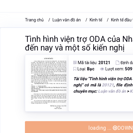
Trang chủ
Luận văn đồ án
Kinh tế
Kinh tế đầu 
Tình hình viện trợ ODA của N
đến nay và một số kiến nghị
Mã tài liệu:
20121
Định d
Loại:
Bạc
Lượt xem:
509
Tài liệu "
Tình hình viện trợ ODA
nghị
" có mã là
20121
, file đị
chuyên mục:
Luận văn đồ án
>
K
loading ...
DOWNL