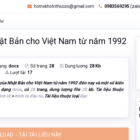
hotrokhotrithucso@gmail.com
0983569295
(zalo
tư
hật Bản cho Việt Nam từ năm 1992
ạng:
docx
Số trang:
28
Dung lượng:
28 Kb
Lượt tải:
17
 của Nhật Bản cho Việt Nam từ năm 1992 đến nay và một số kiến
nh dạng
docx
, có
28
trang, dung lượng file
28
kb. Tài liệu thuộc
inh tế
>
Kinh tế đầu tư
. Tài liệu thuộc loại
Bạc
OAD - TẢI TÀI LIỆU NÀY