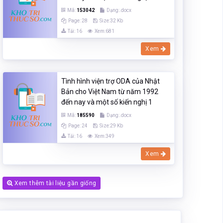
Mã:
153042
Dạng:.docx
Page: 28
Size:32 Kb
Tải: 16
Xem:681
Xem
Tình hình viện trợ ODA của Nhật
Bản cho Việt Nam từ năm 1992
đến nay và một số kiến nghị 1
Mã:
185590
Dạng:.docx
Page: 24
Size:29 Kb
Tải: 16
Xem:349
Xem
Xem thêm tài liệu gần giống