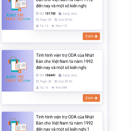
đến nay và một số kiến nghị
Mã:
131743
Dạng:.docx
Page: 28
Size:28 Kb
Tải: 16
Xem:115
Xem
Tình hình viện trợ ODA của Nhật
Bản cho Việt Nam từ năm 1992
đến nay và một số kiến nghị
Mã:
136441
Dạng:.docx
Page: 28
Size:28 Kb
Tải: 16
Xem:588
Xem
Tình hình viện trợ ODA của Nhật
Bản cho Việt Nam từ năm 1992
đến nay và một số kiến nghị 1