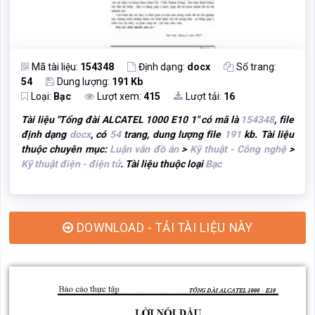
Mã tài liệu:
154348
Định dạng:
docx
Số trang:
54
Dung lượng:
191 Kb
Loại:
Bạc
Lượt xem:
415
Lượt tải:
16
Tài liệu "
Tổng đài ALCATEL 1000 E10 1
" có mã là
154348
, file
định dạng
docx
, có
54
trang, dung lượng file
191
kb. Tài liệu
thuộc chuyên mục:
Luận văn đồ án
>
Kỹ thuật - Công nghệ
>
Kỹ thuật điện - điện tử
. Tài liệu thuộc loại
Bạc
DOWNLOAD - TẢI TÀI LIỆU NÀY