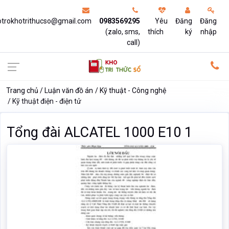
otrokhotrithucso@gmail.com
0983569295
Yêu
Đăng
Đăng
(zalo, sms,
thích
ký
nhập
call)
Trang chủ
Luận văn đồ án
Kỹ thuật - Công nghệ
Kỹ thuật điện - điện tử
Tổng đài ALCATEL 1000 E10 1