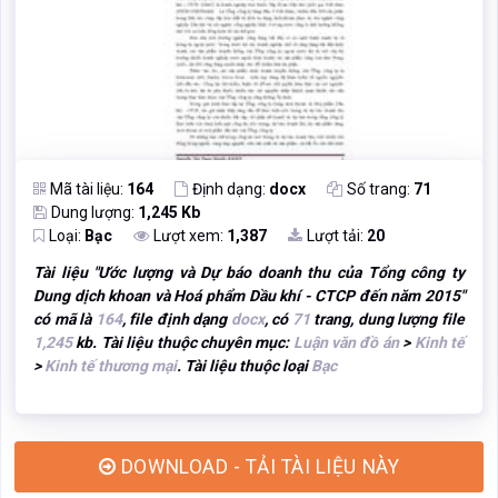
Mã tài liệu:
164
Định dạng:
docx
Số trang:
71
Dung lượng:
1,245 Kb
Loại:
Bạc
Lượt xem:
1,387
Lượt tải:
20
Tài liệu "
Ước lượng và Dự báo doanh thu của Tổng công ty
Dung dịch khoan và Hoá phẩm Dầu khí - CTCP đến năm 2015
"
có mã là
164
, file định dạng
docx
, có
71
trang, dung lượng file
1,245
kb. Tài liệu thuộc chuyên mục:
Luận văn đồ án
>
Kinh tế
>
Kinh tế thương mại
. Tài liệu thuộc loại
Bạc
DOWNLOAD - TẢI TÀI LIỆU NÀY