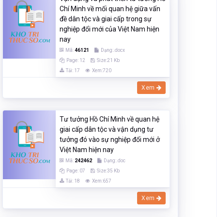
Chí Minh về mối quan hệ giữa vấn
đề dân tộc và giai cấp trong sự
nghiệp đổi mới của Việt Nam hiện
nay
Mã:
46121
Dạng:.docx
Page: 12
Size:21 Kb
Tải: 17
Xem:720
Xem
Tư tưởng Hồ Chí Minh về quan hệ
giai cấp dân tộc và vận dụng tư
tưởng đó vào sự nghiệp đổi mới ở
Việt Nam hiện nay
Mã:
242462
Dạng:.doc
Page: 07
Size:35 Kb
Tải: 18
Xem:657
Xem