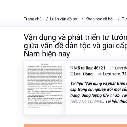
Trang chủ
Luận văn đồ án
Khoa học xã hội
Tư
Vận dụng và phát triển tư tưở
giữa vấn đề dân tộc và giai cấ
Nam hiện nay
Mã tài liệu:
46121
Định d
Loại:
Đồng
Lượt xem:
72
Tài liệu "
Vận dụng và phát triển 
cấp trong sự nghiệp đổi mới củ
trang, dung lượng file
21
kb. Tà
tưởng Hồ Chí Minh
. Tài liệu thu