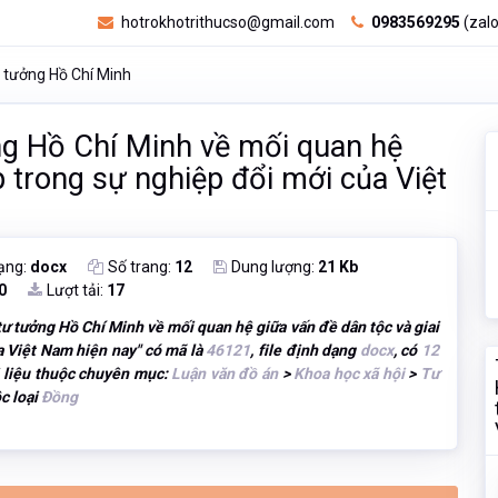
hotrokhotrithucso@gmail.com
0983569295
(zalo
 tưởng Hồ Chí Minh
ng Hồ Chí Minh về mối quan hệ
p trong sự nghiệp đổi mới của Việt
ạng:
docx
Số trang:
12
Dung lượng:
21 Kb
0
Lượt tải:
17
tư tưởng Hồ Chí Minh về mối quan hệ giữa vấn đề dân tộc và giai
a Việt Nam hiện nay
" có mã là
46121
, file định dạng
docx
, có
12
i liệu thuộc chuyên mục:
Luận văn đồ án
>
Khoa học xã hội
>
Tư
ộc loại
Đồng