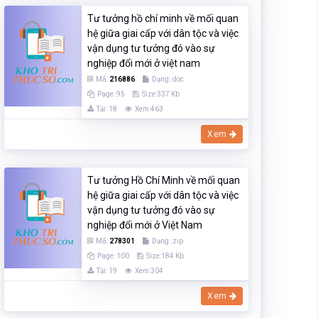
Tư tưởng hồ chí minh về mối quan
hệ giữa giai cấp với dân tộc và việc
vận dụng tư tưởng đó vào sự
nghiệp đổi mới ở việt nam
Mã:
216886
Dạng:.doc
Page: 95
Size:337 Kb
Tải: 18
Xem:463
Xem
Tư tưởng Hồ Chí Minh về mối quan
hệ giữa giai cấp với dân tộc và việc
vận dụng tư tưởng đó vào sự
nghiệp đổi mới ở Việt Nam
Mã:
278301
Dạng:.zip
Page: 100
Size:184 Kb
Tải: 19
Xem:304
Xem