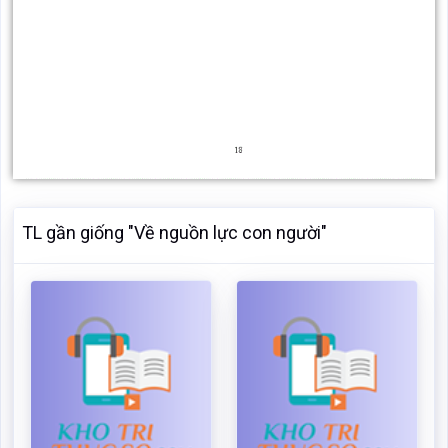
TL gần giống "Về nguồn lực con người"
Về nguồn lực con người
Nguồn lực về con người
Mã:
19743
Dạng:.docx
Mã:
262611
Dạng:.zip
Page: 15
Size:21 Kb
Page: 13
Size:14 Kb
Tải: 16
Xem:638
Tải: 16
Xem:454