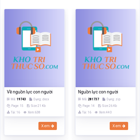
Về nguồn lực con người
Nguồn lực con người
Mã:
19743
Dạng:.docx
Mã:
281737
Dạng:.zip
Page: 15
Size:21 Kb
Page: 14
Size:26 Kb
Tải: 16
Xem:638
Tải: 16
Xem:440
Xem
Xem
‹
›