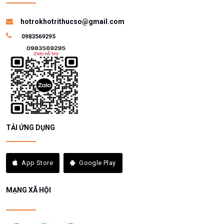
TẢI ỨNG DỤNG
App Store
Google Play
MẠNG XÃ HỘI
Copyright © 2021
Khotrithucso.com
. Designed by
Kho Tri Thức Số
All rights reserved.