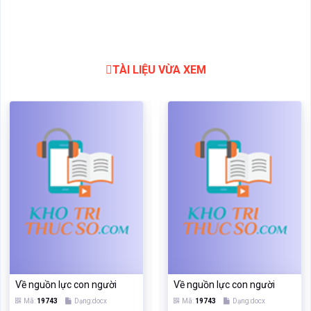
Về nguồn lực con người
Về nguồn lực con người
Mã:
19743
Dạng:docx
Mã:
19743
Dạng:docx
Page: 15
Size:21 Kb
Page: 15
Size:21 Kb
Tải: 16
Xem:638
Tải: 16
Xem:638
Xem
Xem