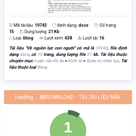
Mã tài liệu:
19743
Định dạng:
docx
Số trang:
15
Dung lượng:
21 Kb
Loại:
Đồng
Lượt xem:
638
Lượt tải:
16
Tài liệu "
Về nguồn lực con người
" có mã là
19743
, file định
dạng
docx
, có
15
trang, dung lượng file
21
kb. Tài liệu thuộc
chuyên mục:
Luận văn đồ án
>
Kinh tế
>
Quản trị nhân lực
. Tài
liệu thuộc loại
Đồng
DOWNLOAD - TẢI TÀI LIỆU NÀY