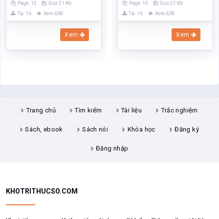
Trang chủ
Tìm kiếm
Tài liệu
Trắc nghiệm
Sách, ebook
Sách nói
Khóa học
Đăng ký
Đăng nhập
KHOTRITHUCSO.COM
Khotrithucso.com là thư viện nội dung số khổng lồ bao gồm: tài liệu,
ebook, khóa học, ứng dụng, file, audio, ...
Các nội dung trên Kho tri thức số được phân loại thành các cấp độ
đồng, bạc, vàng, bạch kim, kim cương. Thành viên thuộc loại nào sẽ
truy cập được nội dung loại đó và các loại có cấp độ thấp hơn
Truy cập nhanh