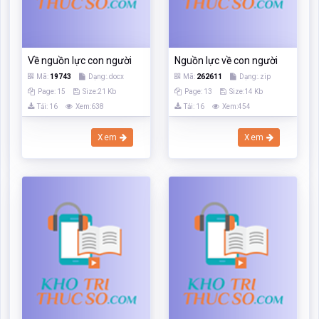
Xem
Xem
Nguồn lực con người
Nguồn lực con người
Mã:
281737
Dạng:.zip
Mã:
117852
Dạng:.docx
Page: 14
Size:26 Kb
Page: 14
Size:29 Kb
Tải: 16
Xem:440
Tải: 16
Xem:556
Xem
Xem