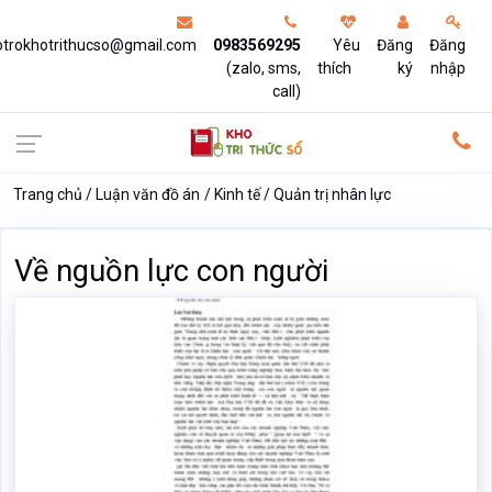
otrokhotrithucso@gmail.com
0983569295
Yêu
Đăng
Đăng
(zalo, sms,
thích
ký
nhập
call)
Trang chủ
Luận văn đồ án
Kinh tế
Quản trị nhân lực
Về nguồn lực con người