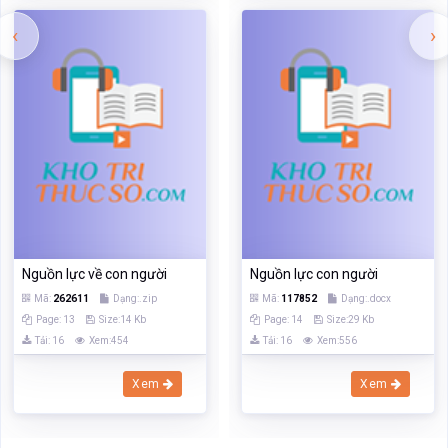
Nguồn lực về con người
Nguồn lực con người
Mã:
262611
Dạng:.zip
Mã:
117852
Dạng:.docx
Page: 13
Size:14 Kb
Page: 14
Size:29 Kb
Tải: 16
Xem:454
Tải: 16
Xem:556
Xem
Xem
TÀI LIỆU VỪA XEM