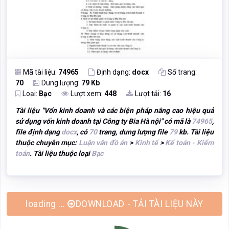
Mã tài liệu:
74965
Định dạng:
docx
Số trang:
70
Dung lượng:
79 Kb
Loại:
Bạc
Lượt xem:
448
Lượt tải:
16
Tài liệu "
Vốn kinh doanh và các biện pháp nâng cao hiệu quả
sử dụng vốn kinh doanh tại Công ty Bia Hà nội
" có mã là
74965
,
file định dạng
docx
, có
70
trang, dung lượng file
79
kb. Tài liệu
thuộc chuyên mục:
Luận văn đồ án
>
Kinh tế
>
Kế toán - Kiểm
toán
. Tài liệu thuộc loại
Bạc
DOWNLOAD - TẢI TÀI LIỆU NÀY