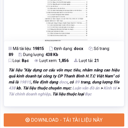
Mã tài liệu:
19815
Định dạng:
docx
Số trang:
89
Dung lượng:
438 Kb
Loại:
Bạc
Lượt xem:
1,856
Lượt tải:
21
Tài liệu "
Xây dựng cơ cấu vốn mục tiêu, nhằm nâng cao hiệu
quả kinh doanh tại công ty CP Thanh Bình H.T.C Việt Nam
" có
mã là
19815
, file định dạng
docx
, có
89
trang, dung lượng file
438
kb. Tài liệu thuộc chuyên mục:
Luận văn đồ án
>
Kinh tế
>
Tài chính doanh nghiệp
. Tài liệu thuộc loại
Bạc
DOWNLOAD - TẢI TÀI LIỆU NÀY