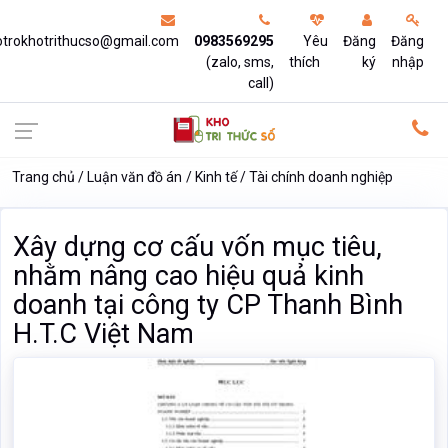
otrokhotrithucso@gmail.com
0983569295
Yêu
Đăng
Đăng
(zalo, sms,
thích
ký
nhập
call)
Trang chủ
Luận văn đồ án
Kinh tế
Tài chính doanh nghiệp
Xây dựng cơ cấu vốn mục tiêu,
nhằm nâng cao hiệu quả kinh
doanh tại công ty CP Thanh Bình
H.T.C Việt Nam