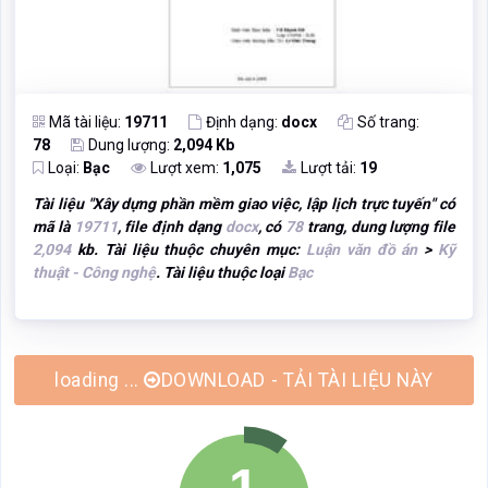
Mã tài liệu:
19711
Định dạng:
docx
Số trang:
78
Dung lượng:
2,094 Kb
Loại:
Bạc
Lượt xem:
1,075
Lượt tải:
19
Tài liệu "
Xây dựng phần mềm giao việc, lập lịch trực tuyến
" có
mã là
19711
, file định dạng
docx
, có
78
trang, dung lượng file
2,094
kb. Tài liệu thuộc chuyên mục:
Luận văn đồ án
>
Kỹ
thuật - Công nghệ
. Tài liệu thuộc loại
Bạc
DOWNLOAD - TẢI TÀI LIỆU NÀY