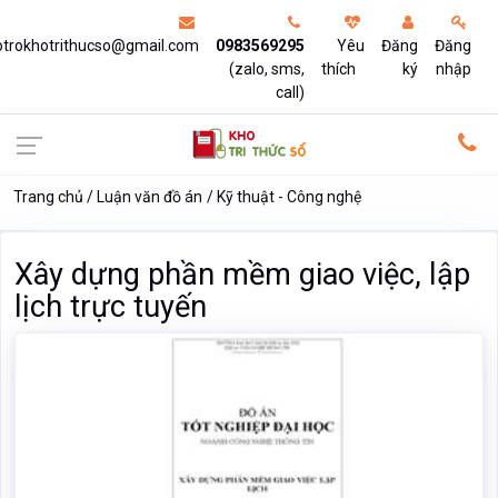
otrokhotrithucso@gmail.com
0983569295
Yêu
Đăng
Đăng
(zalo, sms,
thích
ký
nhập
call)
Trang chủ
Luận văn đồ án
Kỹ thuật - Công nghệ
Xây dựng phần mềm giao việc, lập
lịch trực tuyến