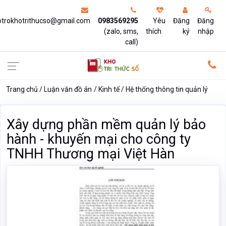
otrokhotrithucso@gmail.com
0983569295
Yêu
Đăng
Đăng
(zalo, sms,
thích
ký
nhập
call)
Trang chủ
Luận văn đồ án
Kinh tế
Hệ thống thông tin quản lý
Xây dựng phần mềm quản lý bảo
hành - khuyến mại cho công ty
TNHH Thương mại Việt Hàn