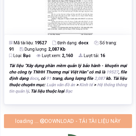
Mã tài liệu:
19527
Định dạng:
docx
Số trang:
91
Dung lượng:
2,087 Kb
Loại:
Bạc
Lượt xem:
2,160
Lượt tải:
16
Tài liệu "
Xây dựng phần mềm quản lý bảo hành - khuyến mại
cho công ty TNHH Thương mại Việt Hàn
" có mã là
19527
, file
định dạng
docx
, có
91
trang, dung lượng file
2,087
kb. Tài liệu
thuộc chuyên mục:
Luận văn đồ án
>
Kinh tế
>
Hệ thống thông
tin quản lý
. Tài liệu thuộc loại
Bạc
DOWNLOAD - TẢI TÀI LIỆU NÀY