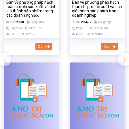
Bàn về phương pháp hạch
Bàn về phương pháp hạch
toán chi phí sản xuất và tính
toán chi phí sản xuất và tính
giá thành sản phẩm trong
giá thành sản phẩm trong
các doanh nghiệp.
doanh nghiệp
Mã:
29608
Dạng:.docx
Mã:
265632
Dạng:.zip
Page: 40
Size:36 Kb
Page: 30
Size:31 Kb
Tải: 16
Xem:320
Tải: 16
Xem:483
Xem
Xem
‹
›