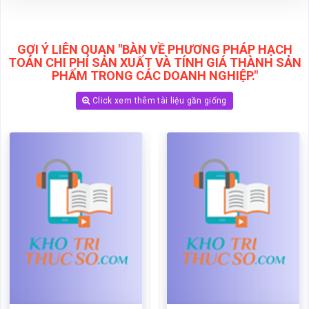
GỢI Ý LIÊN QUAN "BÀN VỀ PHƯƠNG PHÁP HẠCH
TOÁN CHI PHÍ SẢN XUẤT VÀ TÍNH GIÁ THÀNH SẢN
PHẨM TRONG CÁC DOANH NGHIỆP."
Click xem thêm tài liệu gần giống