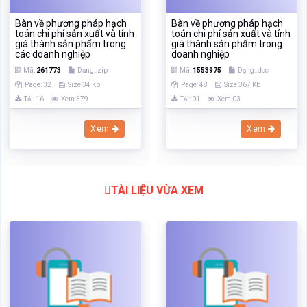
Bàn về phương pháp hạch
Bàn về phương pháp hạch
toán chi phí sản xuất và tính
toán chi phí sản xuất và tính
giá thành sản phẩm trong
giá thành sản phẩm trong
các doanh nghiệp
doanh nghiệp
Mã:
261773
Dạng:.zip
Mã:
1553975
Dạng:.doc
Page: 32
Size:34 Kb
Page: 48
Size:367 Kb
Tải: 16
Xem:379
Tải: 01
Xem:03
Xem
Xem
TÀI LIỆU VỪA XEM