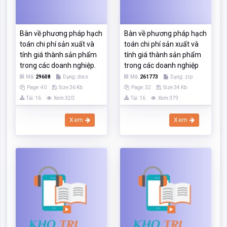
Bàn về phương pháp hạch
Bàn về phương pháp hạch
toán chi phí sản xuất và
toán chi phí sản xuất và
tính giá thành sản phẩm
tính giá thành sản phẩm
trong các doanh nghiệp.
trong các doanh nghiệp
Mã:
29608
Dạng:.docx
Mã:
261773
Dạng:.zip
Page: 40
Size:36 Kb
Page: 32
Size:34 Kb
Tải: 16
Xem:320
Tải: 16
Xem:379
Xem
Xem