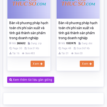
Bàn về phương pháp hạch
Bàn về phương pháp hạch
toán chi phí sản xuất và
toán chi phí sản xuất và
tính giá thành sản phẩm
tính giá thành sản phẩm
trong doanh nghiệp
trong doanh nghiệp
Mã:
265632
Dạng:.zip
Mã:
1553975
Dạng:.doc
Page: 30
Size:31 Kb
Page: 48
Size:367 Kb
Tải: 16
Xem:483
Tải: 01
Xem:03
Xem
Xem
Xem thêm tài liệu gần giống