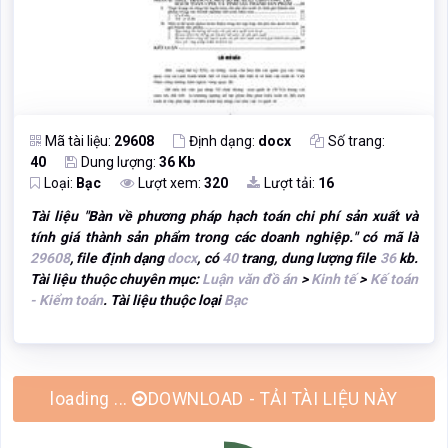
Mã tài liệu:
29608
Định dạng:
docx
Số trang:
40
Dung lượng:
36 Kb
Loại:
Bạc
Lượt xem:
320
Lượt tải:
16
Tài liệu "
Bàn về phương pháp hạch toán chi phí sản xuất và
tính giá thành sản phẩm trong các doanh nghiệp.
" có mã là
29608
, file định dạng
docx
, có
40
trang, dung lượng file
36
kb.
Tài liệu thuộc chuyên mục:
Luận văn đồ án
>
Kinh tế
>
Kế toán
- Kiểm toán
. Tài liệu thuộc loại
Bạc
loading ...
DOWNLOAD - TẢI TÀI LIỆU NÀY