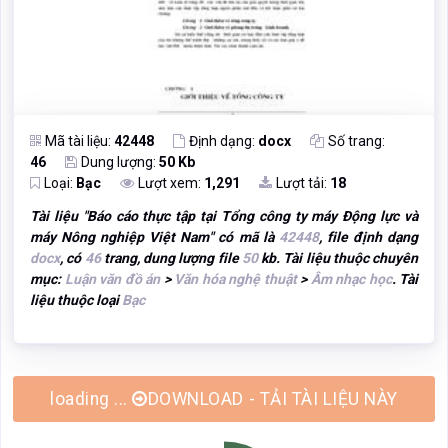
Mã tài liệu:
42448
Định dạng:
docx
Số trang:
46
Dung lượng:
50 Kb
Loại:
Bạc
Lượt xem:
1,291
Lượt tải:
18
Tài liệu "
Báo cáo thực tập tại Tổng công ty máy Động lực và
máy Nông nghiệp Việt Nam
" có mã là
42448
, file định dạng
docx
, có
46
trang, dung lượng file
50
kb. Tài liệu thuộc chuyên
mục:
Luận văn đồ án
>
Văn hóa nghệ thuật
>
Âm nhạc học
. Tài
liệu thuộc loại
Bạc
DOWNLOAD - TẢI TÀI LIỆU NÀY