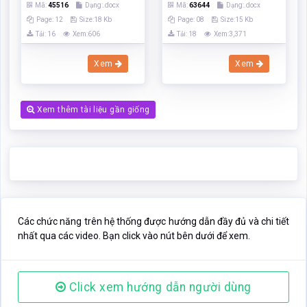
Mã:
45516
Dạng:.docx
Mã:
63644
Dạng:.docx
Page: 12
Size:18 Kb
Page: 08
Size:15 Kb
Tải: 16
Xem:606
Tải: 18
Xem:3,371
Xem
Xem
Xem thêm tài liệu gần giống
Các chức năng trên hệ thống được hướng dẫn đầy đủ và chi tiết
nhất qua các video. Bạn click vào nút bên dưới để xem.
Click xem hướng dẫn người dùng