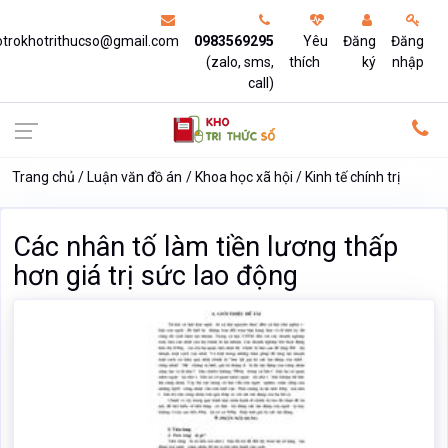
otrokhotrithucso@gmail.com
0983569295
Yêu
Đăng
Đăng
(zalo, sms,
thích
ký
nhập
call)
Trang chủ
Luận văn đồ án
Khoa học xã hội
Kinh tế chính trị
Các nhân tố làm tiền lương thấp
hơn giá trị sức lao động