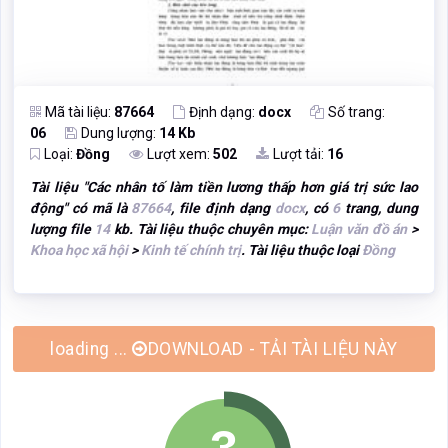
Mã tài liệu:
87664
Định dạng:
docx
Số trang:
06
Dung lượng:
14 Kb
Loại:
Đồng
Lượt xem:
502
Lượt tải:
16
Tài liệu "
Các nhân tố làm tiền lương thấp hơn giá trị sức lao
động
" có mã là
87664
, file định dạng
docx
, có
6
trang, dung
lượng file
14
kb. Tài liệu thuộc chuyên mục:
Luận văn đồ án
>
Khoa học xã hội
>
Kinh tế chính trị
. Tài liệu thuộc loại
Đồng
loading ...
DOWNLOAD - TẢI TÀI LIỆU NÀY