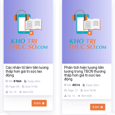
Các nhân tố làm tiền lương
Phân tích hiện tượng tiền
thấp hơn giá trị sức lao
lương trong TBCN thương
động
thấp hơn giá trị sức lao
động.
Mã:
87664
Dạng:.docx
Mã:
45516
Dạng:.docx
Page: 06
Size:14 Kb
Page: 12
Size:18 Kb
Tải: 16
Xem:502
Tải: 16
Xem:606
Xem
Xem