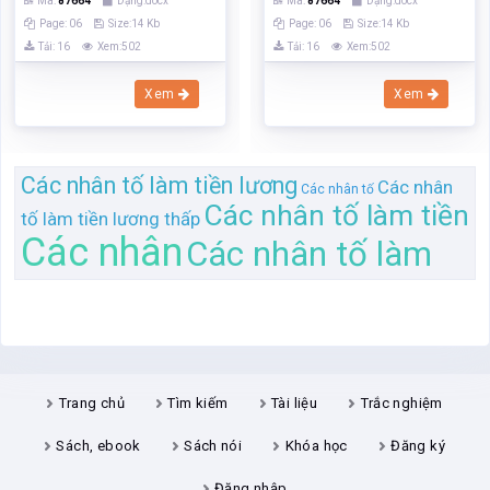
Mã:
87664
Dạng:docx
Mã:
87664
Dạng:docx
Page: 06
Size:14 Kb
Page: 06
Size:14 Kb
Tải: 16
Xem:502
Tải: 16
Xem:502
Xem
Xem
Các nhân tố làm tiền lương
Các nhân
Các nhân tố
Các nhân tố làm tiền
tố làm tiền lương thấp
Các nhân
Các nhân tố làm
Trang chủ
Tìm kiếm
Tài liệu
Trắc nghiệm
Sách, ebook
Sách nói
Khóa học
Đăng ký
Đăng nhập