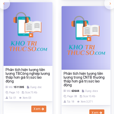
‹
›
Phân tích hiện tượng tiền
lương TBCông nghiệp lương
Phân tích hiện tượng tiền
thấp hơn giá trị sức lao
lương trong CNTB thường
động
thấp hơn giá trị sức lao
động
Mã:
1511305
Dạng:.doc
Mã:
63644
Dạng:.docx
Page: 10
Size:75 Kb
Page: 08
Size:15 Kb
Tải: 01
Xem:03
Tải: 18
Xem:3,371
Xem
Xem