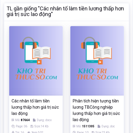
TL gần giống "Các nhân tố làm tiền lương thấp hơn
giá trị sức lao động"
Các nhân tố làm tiền
Phân tích hiện tượng tiền
lương thấp hơn giá trị sức
lương TBCông nghiệp
lao động
lương thấp hơn giá trị sức
lao động
Mã:
87664
Dạng:.docx
Page: 06
Size:14 Kb
Mã:
1511305
Dạng:.doc
Tải: 16
Xem:502
Page: 10
Size:75 Kb