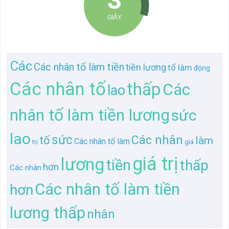
Các
Các nhân tố làm tiền
tiền lương
tố làm
động
Các nhân tố
thấp
Các
lao
nhân tố làm tiền lương
sức
lao
sức
Các nhân
tố
làm
Các nhân tố làm
giá
trị
giá trị
lương
tiền
thấp
hơn
Các nhân
Các nhân tố làm tiền
hơn
lương thấp
nhân