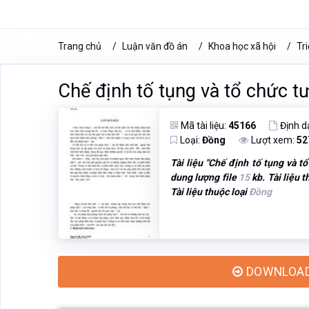
Trang chủ
Luận văn đồ án
Khoa học xã hội
Tri
Chế định tố tụng và tổ chức t
Mã tài liệu:
45166
Định d
Loại:
Đồng
Lượt xem:
52
Tài liệu "
Chế định tố tụng và tổ
dung lượng file
15
kb. Tài liệu 
Tài liệu thuộc loại
Đồng
DOWNLOAD -