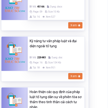
Mã:
45166
Dạng:.docx
Page: 09
Size:15 Kb
Tải: 16
Xem:527
Xem
Kỹ năng tư vấn pháp luật và đại
diện ngoài tố tụng
Mã:
220483
Dạng:.doc
Page: 16
Size:134 Kb
Tải: 18
Xem:951
Xem
Hoàn thiện các quy định của pháp
luật tố tụng dân sự về phiên tòa sơ
thẩm theo tinh thần cải cách tư
pháp