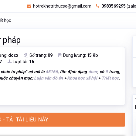
hotrokhotrithucso@gmail.com
0983569295
(zalo
ết học
ư pháp
ạng:
docx
Số trang:
09
Dung lượng:
15 Kb
7
Lượt tải:
16
 chức tư pháp
" có mã là
45166
, file định dạng
docx
, có
9
trang,
thuộc chuyên mục:
Luận văn đồ án
>
Khoa học xã hội
>
Triết học
.
 TẢI TÀI LIỆU NÀY