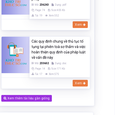
Mã:
236243
Dạng:.pdf
Page: 74
Size:405 Kb
Tải: 19
Xem:552
Xem
Các quy định chung về thủ tục tố
tụng tại phiên toà sơ thẩm và việc
hoàn thiện quy định của pháp luật
về vấn đề này
Mã:
233602
Dạng:.doc
Page: 14
Size:171 Kb
Tải: 17
Xem:575
Xem
Xem thêm tài liệu gần giống